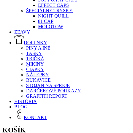
EFFECT CAPS
ŠPECIÁLNE TRYSKY
NIGHT QUILL
81 CAP
MOLOTOW
ZĽAVY
DOPLNKY
PINY A INÉ
TAŠKY
TRIČKÁ
MIKINY
ČIAPKY
NÁLEPKY
RUKAVICE
STOJAN NA SPREJE
DARČEKOVÉ POUKAZY
GRAFFITI REPORT
HISTÓRIA
BLOG
KONTAKT
KOŠÍK