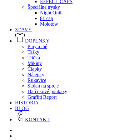
EFFECT CAPS
Špeciálne trysky
Night Quill
81 cap
Molotow
ZĽAVY
DOPLNKY
Piny a iné
Tašky
Tričká
Mikiny
Čiapky
Nálepky
Rukavice
Stojan na spreje
Darčekové poukazy
Graffiti Report
HISTÓRIA
BLOG
KONTAKT