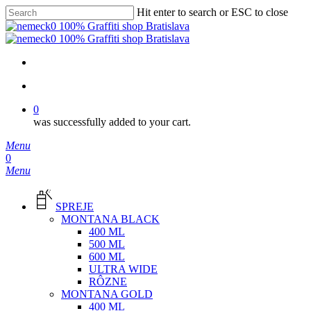
Skip
Hit enter to search or ESC to close
to
Close
main
Search
content
facebook
instagram
phone
email
search
0
was successfully added to your cart.
Menu
search
0
Menu
SPREJE
MONTANA BLACK
400 ML
500 ML
600 ML
ULTRA WIDE
RÔZNE
MONTANA GOLD
400 ML