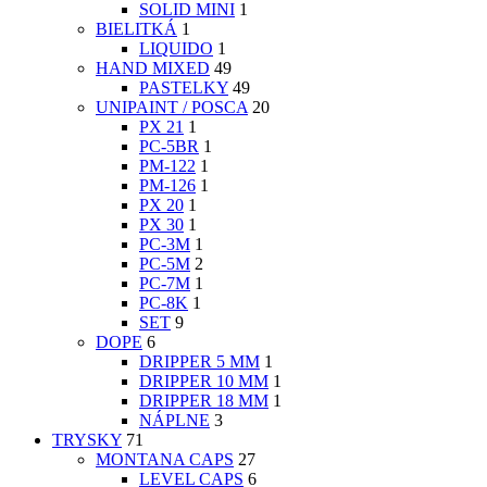
SOLID MINI
1
BIELITKÁ
1
LIQUIDO
1
HAND MIXED
49
PASTELKY
49
UNIPAINT / POSCA
20
PX 21
1
PC-5BR
1
PM-122
1
PM-126
1
PX 20
1
PX 30
1
PC-3M
1
PC-5M
2
PC-7M
1
PC-8K
1
SET
9
DOPE
6
DRIPPER 5 MM
1
DRIPPER 10 MM
1
DRIPPER 18 MM
1
NÁPLNE
3
TRYSKY
71
MONTANA CAPS
27
LEVEL CAPS
6