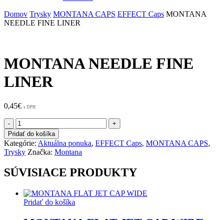
Domov
Trysky
MONTANA CAPS
EFFECT Caps
MONTANA
NEEDLE FINE LINER
MONTANA NEEDLE FINE
LINER
0,45
€
s DPH
množstvo
MONTANA
Pridať do košíka
NEEDLE
Kategórie:
Aktuálna ponuka
,
EFFECT Caps
,
MONTANA CAPS
,
FINE
Trysky
Značka:
Montana
LINER
SÚVISIACE PRODUKTY
Pridať do košíka