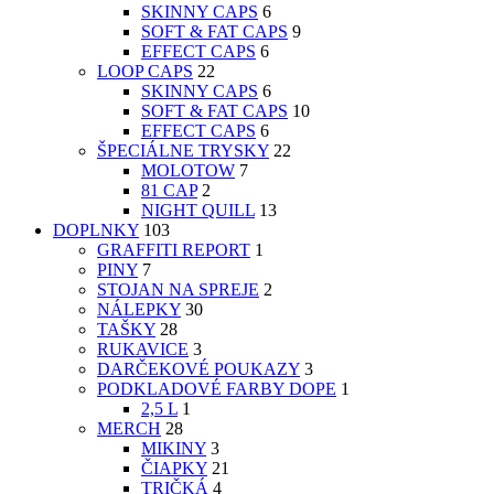
SKINNY CAPS
6
SOFT & FAT CAPS
9
EFFECT CAPS
6
LOOP CAPS
22
SKINNY CAPS
6
SOFT & FAT CAPS
10
EFFECT CAPS
6
ŠPECIÁLNE TRYSKY
22
MOLOTOW
7
81 CAP
2
NIGHT QUILL
13
DOPLNKY
103
GRAFFITI REPORT
1
PINY
7
STOJAN NA SPREJE
2
NÁLEPKY
30
TAŠKY
28
RUKAVICE
3
DARČEKOVÉ POUKAZY
3
PODKLADOVÉ FARBY DOPE
1
2,5 L
1
MERCH
28
MIKINY
3
ČIAPKY
21
TRIČKÁ
4