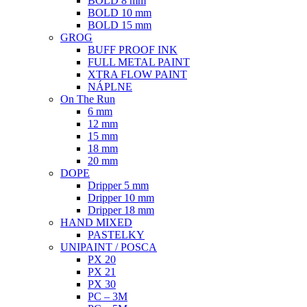
BOLD 8 mm
BOLD 10 mm
BOLD 15 mm
GROG
BUFF PROOF INK
FULL METAL PAINT
XTRA FLOW PAINT
NÁPLNE
On The Run
6 mm
12 mm
15 mm
18 mm
20 mm
DOPE
Dripper 5 mm
Dripper 10 mm
Dripper 18 mm
HAND MIXED
PASTELKY
UNIPAINT / POSCA
PX 20
PX 21
PX 30
PC – 3M