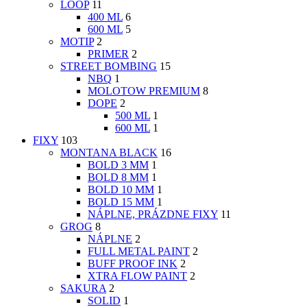
LOOP
11
400 ML
6
600 ML
5
MOTIP
2
PRIMER
2
STREET BOMBING
15
NBQ
1
MOLOTOW PREMIUM
8
DOPE
2
500 ML
1
600 ML
1
FIXY
103
MONTANA BLACK
16
BOLD 3 MM
1
BOLD 8 MM
1
BOLD 10 MM
1
BOLD 15 MM
1
NÁPLNE, PRÁZDNE FIXY
11
GROG
8
NÁPLNE
2
FULL METAL PAINT
2
BUFF PROOF INK
2
XTRA FLOW PAINT
2
SAKURA
2
SOLID
1