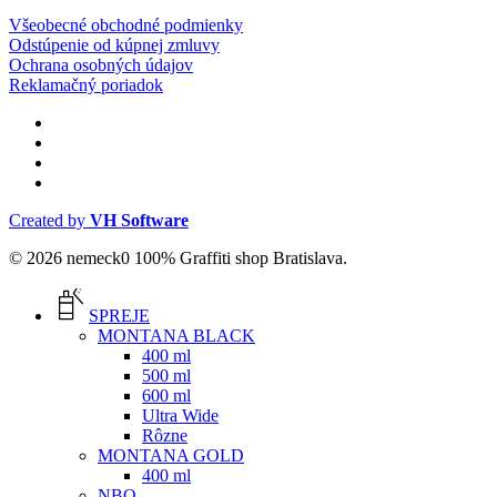
Všeobecné obchodné podmienky
Odstúpenie od kúpnej zmluvy
Ochrana osobných údajov
Reklamačný poriadok
facebook
instagram
phone
email
Created by
VH Software
© 2026 nemeck0 100% Graffiti shop Bratislava.
Close
Menu
SPREJE
MONTANA BLACK
400 ml
500 ml
600 ml
Ultra Wide
Rôzne
MONTANA GOLD
400 ml
NBQ