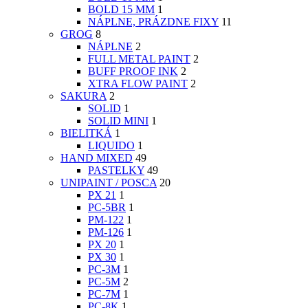
BOLD 15 MM
1
NÁPLNE, PRÁZDNE FIXY
11
GROG
8
NÁPLNE
2
FULL METAL PAINT
2
BUFF PROOF INK
2
XTRA FLOW PAINT
2
SAKURA
2
SOLID
1
SOLID MINI
1
BIELITKÁ
1
LIQUIDO
1
HAND MIXED
49
PASTELKY
49
UNIPAINT / POSCA
20
PX 21
1
PC-5BR
1
PM-122
1
PM-126
1
PX 20
1
PX 30
1
PC-3M
1
PC-5M
2
PC-7M
1
PC-8K
1