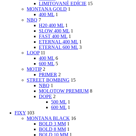
LIMITOVANÉ EDÍCIE
15
MONTANA GOLD
1
400 ML
1
NBQ
7
H20 400 ML
1
SLOW 400 ML
1
FAST 400 ML
1
ETERNAL 400 ML
1
ETERNAL 600 ML
3
LOOP
11
400 ML
6
600 ML
5
MOTIP
2
PRIMER
2
STREET BOMBING
15
NBQ
1
MOLOTOW PREMIUM
8
DOPE
2
500 ML
1
600 ML
1
FIXY
103
MONTANA BLACK
16
BOLD 3 MM
1
BOLD 8 MM
1
BOLD 10 MM
1