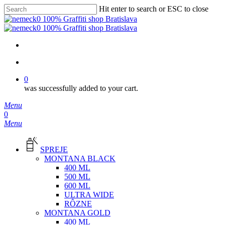
Skip
Hit enter to search or ESC to close
to
Close
main
Search
content
facebook
instagram
phone
email
search
0
was successfully added to your cart.
Menu
search
0
Menu
SPREJE
MONTANA BLACK
400 ML
500 ML
600 ML
ULTRA WIDE
RÔZNE
MONTANA GOLD
400 ML