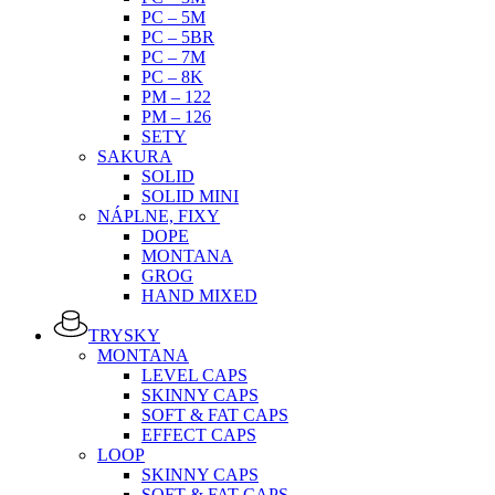
PC – 5M
PC – 5BR
PC – 7M
PC – 8K
PM – 122
PM – 126
SETY
SAKURA
SOLID
SOLID MINI
NÁPLNE, FIXY
DOPE
MONTANA
GROG
HAND MIXED
TRYSKY
MONTANA
LEVEL CAPS
SKINNY CAPS
SOFT & FAT CAPS
EFFECT CAPS
LOOP
SKINNY CAPS
SOFT & FAT CAPS