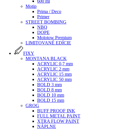
600 ml
Motip
Prima / Deco
Primer
STREET BOMBING
NBQ
DOPE
Molotow Premium
LIMITOVANÉ EDÍCIE
FIXY
MONTANA BLACK
ACRYLIC 0,7 mm
ACRYLIC 2 mm
ACRYLIC 15 mm
ACRYLIC 50 mm
BOLD 3 mm
BOLD 8 mm
BOLD 10 mm
BOLD 15 mm
GROG
BUFF PROOF INK
FULL METAL PAINT
XTRA FLOW PAINT
NÁPLNE