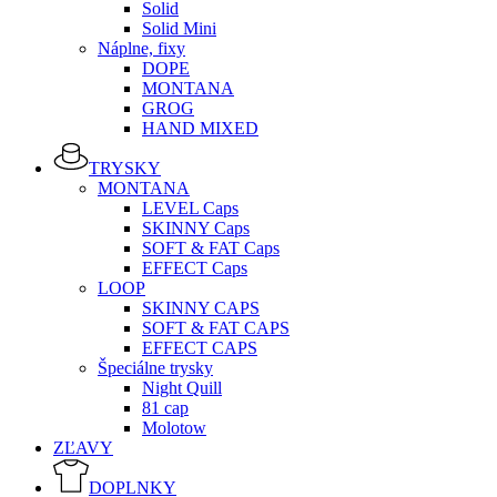
Solid
Solid Mini
Náplne, fixy
DOPE
MONTANA
GROG
HAND MIXED
TRYSKY
MONTANA
LEVEL Caps
SKINNY Caps
SOFT & FAT Caps
EFFECT Caps
LOOP
SKINNY CAPS
SOFT & FAT CAPS
EFFECT CAPS
Špeciálne trysky
Night Quill
81 cap
Molotow
ZĽAVY
DOPLNKY