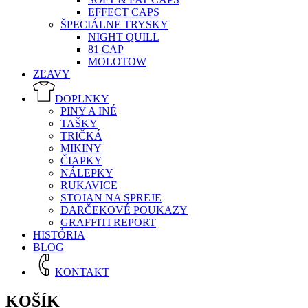
EFFECT CAPS
ŠPECIÁLNE TRYSKY
NIGHT QUILL
81 CAP
MOLOTOW
ZĽAVY
DOPLNKY
PINY A INÉ
TAŠKY
TRIČKÁ
MIKINY
ČIAPKY
NÁLEPKY
RUKAVICE
STOJAN NA SPREJE
DARČEKOVÉ POUKAZY
GRAFFITI REPORT
HISTÓRIA
BLOG
KONTAKT
KOŠÍK