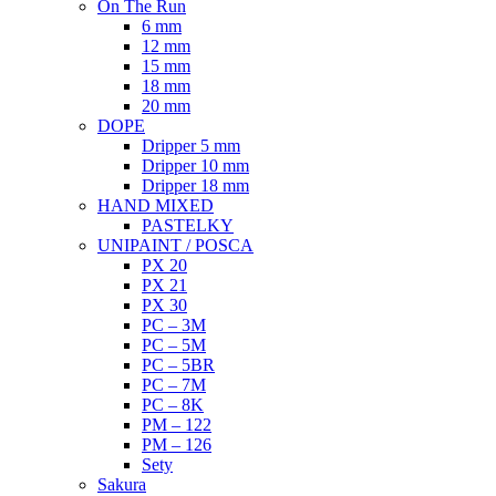
On The Run
6 mm
12 mm
15 mm
18 mm
20 mm
DOPE
Dripper 5 mm
Dripper 10 mm
Dripper 18 mm
HAND MIXED
PASTELKY
UNIPAINT / POSCA
PX 20
PX 21
PX 30
PC – 3M
PC – 5M
PC – 5BR
PC – 7M
PC – 8K
PM – 122
PM – 126
Sety
Sakura