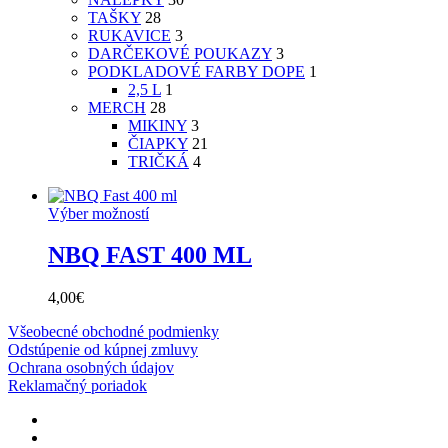
TAŠKY
28
RUKAVICE
3
DARČEKOVÉ POUKAZY
3
PODKLADOVÉ FARBY DOPE
1
2,5 L
1
MERCH
28
MIKINY
3
ČIAPKY
21
TRIČKÁ
4
Výber možností
NBQ FAST 400 ML
4,00
€
Všeobecné obchodné podmienky
Odstúpenie od kúpnej zmluvy
Ochrana osobných údajov
Reklamačný poriadok
facebook
instagram