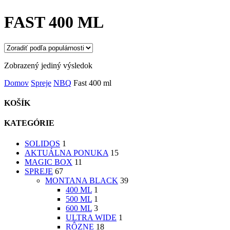
FAST 400 ML
Zobrazený jediný výsledok
Domov
Spreje
NBQ
Fast 400 ml
KOŠÍK
KATEGÓRIE
SOLIDOS
1
AKTUÁLNA PONUKA
15
MAGIC BOX
11
SPREJE
67
MONTANA BLACK
39
400 ML
1
500 ML
1
600 ML
3
ULTRA WIDE
1
RÔZNE
18