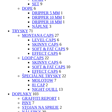
SET
9
DOPE
6
DRIPPER 5 MM
1
DRIPPER 10 MM
1
DRIPPER 18 MM
1
NÁPLNE
3
TRYSKY
71
MONTANA CAPS
27
LEVEL CAPS
6
SKINNY CAPS
6
SOFT & FAT CAPS
9
EFFECT CAPS
6
LOOP CAPS
22
SKINNY CAPS
6
SOFT & FAT CAPS
10
EFFECT CAPS
6
ŠPECIÁLNE TRYSKY
22
MOLOTOW
7
81 CAP
2
NIGHT QUILL
13
DOPLNKY
103
GRAFFITI REPORT
1
PINY
7
STOJAN NA SPREJE
2
NÁLEPKY
30