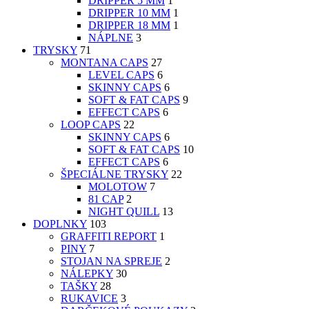
DRIPPER 5 MM
1
DRIPPER 10 MM
1
DRIPPER 18 MM
1
NÁPLNE
3
TRYSKY
71
MONTANA CAPS
27
LEVEL CAPS
6
SKINNY CAPS
6
SOFT & FAT CAPS
9
EFFECT CAPS
6
LOOP CAPS
22
SKINNY CAPS
6
SOFT & FAT CAPS
10
EFFECT CAPS
6
ŠPECIÁLNE TRYSKY
22
MOLOTOW
7
81 CAP
2
NIGHT QUILL
13
DOPLNKY
103
GRAFFITI REPORT
1
PINY
7
STOJAN NA SPREJE
2
NÁLEPKY
30
TAŠKY
28
RUKAVICE
3