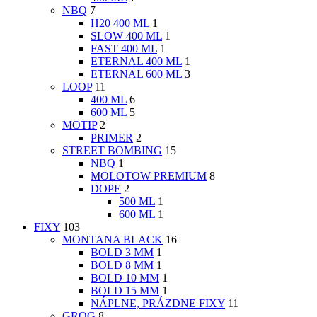
NBQ
7
H20 400 ML
1
SLOW 400 ML
1
FAST 400 ML
1
ETERNAL 400 ML
1
ETERNAL 600 ML
3
LOOP
11
400 ML
6
600 ML
5
MOTIP
2
PRIMER
2
STREET BOMBING
15
NBQ
1
MOLOTOW PREMIUM
8
DOPE
2
500 ML
1
600 ML
1
FIXY
103
MONTANA BLACK
16
BOLD 3 MM
1
BOLD 8 MM
1
BOLD 10 MM
1
BOLD 15 MM
1
NÁPLNE, PRÁZDNE FIXY
11
GROG
8