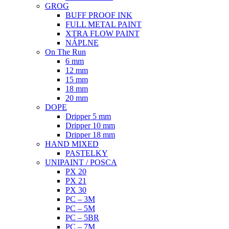
GROG
BUFF PROOF INK
FULL METAL PAINT
XTRA FLOW PAINT
NÁPLNE
On The Run
6 mm
12 mm
15 mm
18 mm
20 mm
DOPE
Dripper 5 mm
Dripper 10 mm
Dripper 18 mm
HAND MIXED
PASTELKY
UNIPAINT / POSCA
PX 20
PX 21
PX 30
PC – 3M
PC – 5M
PC – 5BR
PC – 7M