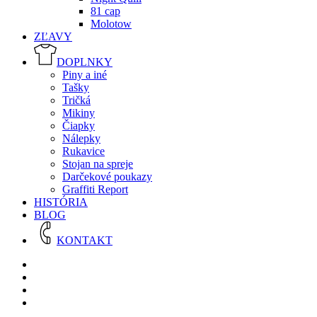
81 cap
Molotow
ZĽAVY
DOPLNKY
Piny a iné
Tašky
Tričká
Mikiny
Čiapky
Nálepky
Rukavice
Stojan na spreje
Darčekové poukazy
Graffiti Report
HISTÓRIA
BLOG
KONTAKT