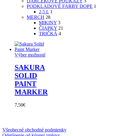
DARČEKOVÉ POUKAZY
3
PODKLADOVÉ FARBY DOPE
1
2,5 L
1
MERCH
28
MIKINY
3
ČIAPKY
21
TRIČKÁ
4
Výber možností
SAKURA
SOLID
PAINT
MARKER
7,50
€
Všeobecné obchodné podmienky
Odstúpenie od kúpnej zmluvy