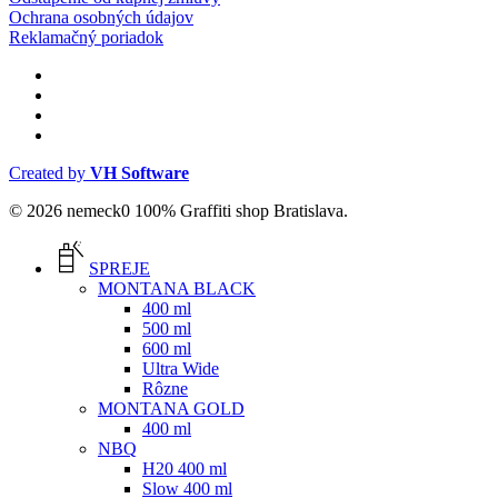
Ochrana osobných údajov
Reklamačný poriadok
facebook
instagram
phone
email
Created by
VH Software
© 2026 nemeck0 100% Graffiti shop Bratislava.
Close
Menu
SPREJE
MONTANA BLACK
400 ml
500 ml
600 ml
Ultra Wide
Rôzne
MONTANA GOLD
400 ml
NBQ
H20 400 ml
Slow 400 ml