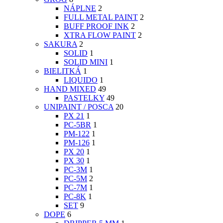
NÁPLNE
2
FULL METAL PAINT
2
BUFF PROOF INK
2
XTRA FLOW PAINT
2
SAKURA
2
SOLID
1
SOLID MINI
1
BIELITKÁ
1
LIQUIDO
1
HAND MIXED
49
PASTELKY
49
UNIPAINT / POSCA
20
PX 21
1
PC-5BR
1
PM-122
1
PM-126
1
PX 20
1
PX 30
1
PC-3M
1
PC-5M
2
PC-7M
1
PC-8K
1
SET
9
DOPE
6