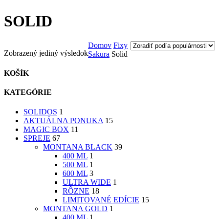
SOLID
Domov
Fixy
Zobrazený jediný výsledok
Sakura
Solid
KOŠÍK
KATEGÓRIE
SOLIDOS
1
AKTUÁLNA PONUKA
15
MAGIC BOX
11
SPREJE
67
MONTANA BLACK
39
400 ML
1
500 ML
1
600 ML
3
ULTRA WIDE
1
RÔZNE
18
LIMITOVANÉ EDÍCIE
15
MONTANA GOLD
1
400 ML
1