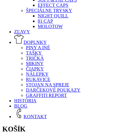
EFFECT CAPS
ŠPECIÁLNE TRYSKY
NIGHT QUILL
81 CAP
MOLOTOW
ZĽAVY
DOPLNKY
PINY A INÉ
TAŠKY
TRIČKÁ
MIKINY
ČIAPKY
NÁLEPKY
RUKAVICE
STOJAN NA SPREJE
DARČEKOVÉ POUKAZY
GRAFFITI REPORT
HISTÓRIA
BLOG
KONTAKT
KOŠÍK