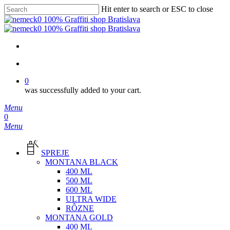
Skip
Hit enter to search or ESC to close
to
Close
main
Search
content
facebook
instagram
phone
email
search
0
was successfully added to your cart.
Menu
search
0
Menu
SPREJE
MONTANA BLACK
400 ML
500 ML
600 ML
ULTRA WIDE
RÔZNE
MONTANA GOLD
400 ML