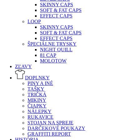
SKINNY CAPS
SOFT & FAT CAPS
EFFECT CAPS
LOOP
SKINNY CAPS
SOFT & FAT CAPS
EFFECT CAPS
ŠPECIÁLNE TRYSKY
NIGHT QUILL
81 CAP
MOLOTOW
ZĽAVY
DOPLNKY
PINY A INÉ
TAŠKY
TRIČKÁ
MIKINY
ČIAPKY
NÁLEPKY
RUKAVICE
STOJAN NA SPREJE
DARČEKOVÉ POUKAZY
GRAFFITI REPORT
HISTÓRIA