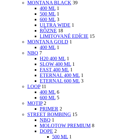
MONTANA BLACK
39
400 ML
1
500 ML
1
600 ML
3
ULTRA WIDE
1
RÔZNE
18
LIMITOVANÉ EDÍCIE
15
MONTANA GOLD
1
400 ML
1
NBQ
7
H20 400 ML
1
SLOW 400 ML
1
FAST 400 ML
1
ETERNAL 400 ML
1
ETERNAL 600 ML
3
LOOP
11
400 ML
6
600 ML
5
MOTIP
2
PRIMER
2
STREET BOMBING
15
NBQ
1
MOLOTOW PREMIUM
8
DOPE
2
500 ML
1