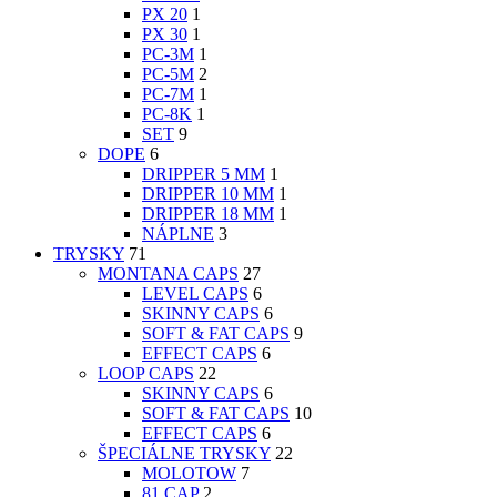
PX 20
1
PX 30
1
PC-3M
1
PC-5M
2
PC-7M
1
PC-8K
1
SET
9
DOPE
6
DRIPPER 5 MM
1
DRIPPER 10 MM
1
DRIPPER 18 MM
1
NÁPLNE
3
TRYSKY
71
MONTANA CAPS
27
LEVEL CAPS
6
SKINNY CAPS
6
SOFT & FAT CAPS
9
EFFECT CAPS
6
LOOP CAPS
22
SKINNY CAPS
6
SOFT & FAT CAPS
10
EFFECT CAPS
6
ŠPECIÁLNE TRYSKY
22
MOLOTOW
7
81 CAP
2