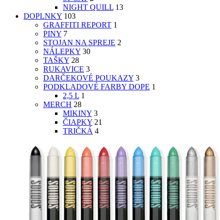
NIGHT QUILL
13
DOPLNKY
103
GRAFFITI REPORT
1
PINY
7
STOJAN NA SPREJE
2
NÁLEPKY
30
TAŠKY
28
RUKAVICE
3
DARČEKOVÉ POUKAZY
3
PODKLADOVÉ FARBY DOPE
1
2,5 L
1
MERCH
28
MIKINY
3
ČIAPKY
21
TRIČKÁ
4