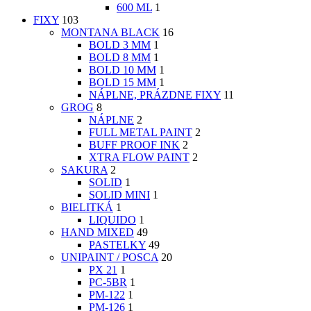
600 ML
1
FIXY
103
MONTANA BLACK
16
BOLD 3 MM
1
BOLD 8 MM
1
BOLD 10 MM
1
BOLD 15 MM
1
NÁPLNE, PRÁZDNE FIXY
11
GROG
8
NÁPLNE
2
FULL METAL PAINT
2
BUFF PROOF INK
2
XTRA FLOW PAINT
2
SAKURA
2
SOLID
1
SOLID MINI
1
BIELITKÁ
1
LIQUIDO
1
HAND MIXED
49
PASTELKY
49
UNIPAINT / POSCA
20
PX 21
1
PC-5BR
1
PM-122
1
PM-126
1