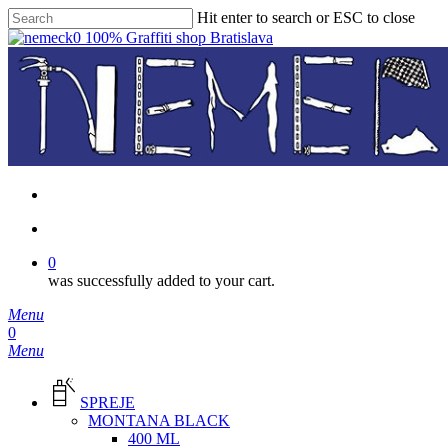
Skip
Hit enter to search or ESC to close
to
Close
main
Search
content
facebook
instagram
phone
email
search
0
was successfully added to your cart.
Menu
search
0
Menu
SPREJE
MONTANA BLACK
400 ML