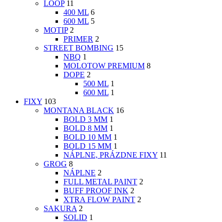
LOOP
11
400 ML
6
600 ML
5
MOTIP
2
PRIMER
2
STREET BOMBING
15
NBQ
1
MOLOTOW PREMIUM
8
DOPE
2
500 ML
1
600 ML
1
FIXY
103
MONTANA BLACK
16
BOLD 3 MM
1
BOLD 8 MM
1
BOLD 10 MM
1
BOLD 15 MM
1
NÁPLNE, PRÁZDNE FIXY
11
GROG
8
NÁPLNE
2
FULL METAL PAINT
2
BUFF PROOF INK
2
XTRA FLOW PAINT
2
SAKURA
2
SOLID
1