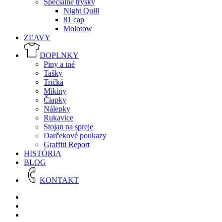
Špeciálne trysky
Night Quill
81 cap
Molotow
ZĽAVY
DOPLNKY
Piny a iné
Tašky
Tričká
Mikiny
Čiapky
Nálepky
Rukavice
Stojan na spreje
Darčekové poukazy
Graffiti Report
HISTÓRIA
BLOG
KONTAKT