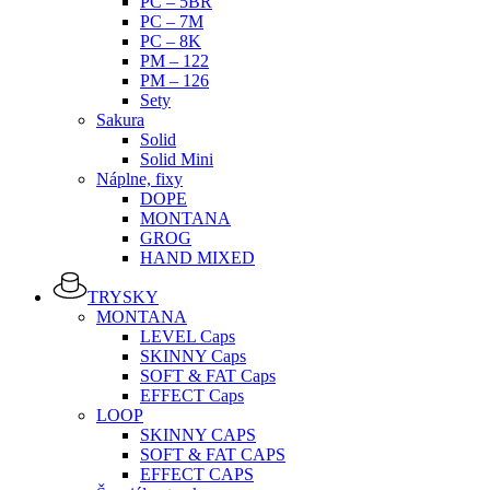
PC – 5BR
PC – 7M
PC – 8K
PM – 122
PM – 126
Sety
Sakura
Solid
Solid Mini
Náplne, fixy
DOPE
MONTANA
GROG
HAND MIXED
TRYSKY
MONTANA
LEVEL Caps
SKINNY Caps
SOFT & FAT Caps
EFFECT Caps
LOOP
SKINNY CAPS
SOFT & FAT CAPS
EFFECT CAPS