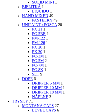
SOLID MINI
1
BIELITKÁ
1
LIQUIDO
1
HAND MIXED
49
PASTELKY
49
UNIPAINT / POSCA
20
PX 21
1
PC-5BR
1
PM-122
1
PM-126
1
PX 20
1
PX 30
1
PC-3M
1
PC-5M
2
PC-7M
1
PC-8K
1
SET
9
DOPE
6
DRIPPER 5 MM
1
DRIPPER 10 MM
1
DRIPPER 18 MM
1
NÁPLNE
3
TRYSKY
71
MONTANA CAPS
27
LEVEL CAPS
6