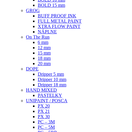
BOLD 15 mm
GROG
BUFF PROOF INK
FULL METAL PAINT
XTRA FLOW PAINT
NÁPLNE
On The Run
6 mm
12 mm
15 mm
18 mm
20 mm
DOPE
Dripper 5 mm
Dripper 10 mm
Dripper 18 mm
HAND MIXED
PASTELKY
UNIPAINT / POSCA
PX 20
PX 21
PX 30
PC – 3M
PC – 5M