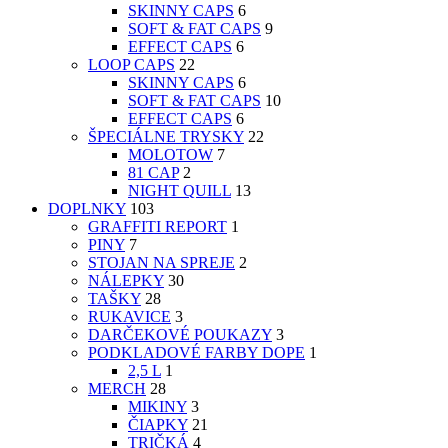
SKINNY CAPS
6
SOFT & FAT CAPS
9
EFFECT CAPS
6
LOOP CAPS
22
SKINNY CAPS
6
SOFT & FAT CAPS
10
EFFECT CAPS
6
ŠPECIÁLNE TRYSKY
22
MOLOTOW
7
81 CAP
2
NIGHT QUILL
13
DOPLNKY
103
GRAFFITI REPORT
1
PINY
7
STOJAN NA SPREJE
2
NÁLEPKY
30
TAŠKY
28
RUKAVICE
3
DARČEKOVÉ POUKAZY
3
PODKLADOVÉ FARBY DOPE
1
2,5 L
1
MERCH
28
MIKINY
3
ČIAPKY
21
TRIČKÁ
4