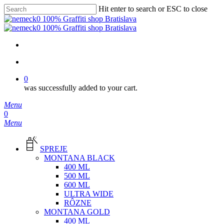
Skip
Hit enter to search or ESC to close
to
Close
main
Search
content
facebook
instagram
phone
email
search
0
was successfully added to your cart.
Menu
search
0
Menu
SPREJE
MONTANA BLACK
400 ML
500 ML
600 ML
ULTRA WIDE
RÔZNE
MONTANA GOLD
400 ML