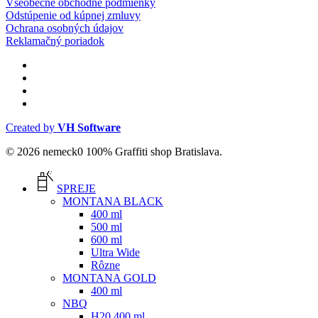
Všeobecné obchodné podmienky
Odstúpenie od kúpnej zmluvy
Ochrana osobných údajov
Reklamačný poriadok
facebook
instagram
phone
email
Created by
VH Software
© 2026 nemeck0 100% Graffiti shop Bratislava.
Close
Menu
SPREJE
MONTANA BLACK
400 ml
500 ml
600 ml
Ultra Wide
Rôzne
MONTANA GOLD
400 ml
NBQ
H20 400 ml