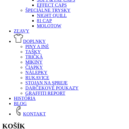
EFFECT CAPS
ŠPECIÁLNE TRYSKY
NIGHT QUILL
81 CAP
MOLOTOW
ZĽAVY
DOPLNKY
PINY A INÉ
TAŠKY
TRIČKÁ
MIKINY
ČIAPKY
NÁLEPKY
RUKAVICE
STOJAN NA SPREJE
DARČEKOVÉ POUKAZY
GRAFFITI REPORT
HISTÓRIA
BLOG
KONTAKT
KOŠÍK