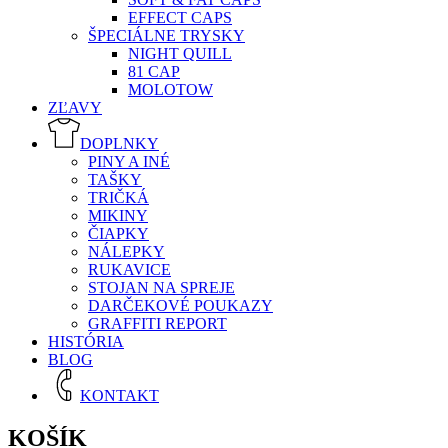
EFFECT CAPS
ŠPECIÁLNE TRYSKY
NIGHT QUILL
81 CAP
MOLOTOW
ZĽAVY
DOPLNKY
PINY A INÉ
TAŠKY
TRIČKÁ
MIKINY
ČIAPKY
NÁLEPKY
RUKAVICE
STOJAN NA SPREJE
DARČEKOVÉ POUKAZY
GRAFFITI REPORT
HISTÓRIA
BLOG
KONTAKT
KOŠÍK