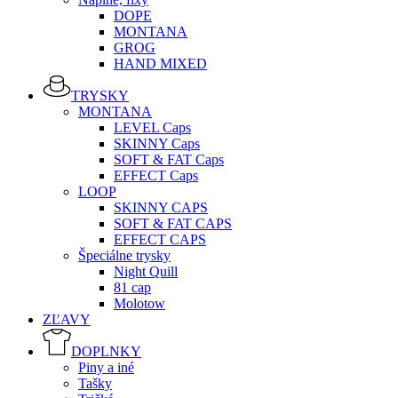
DOPE
MONTANA
GROG
HAND MIXED
TRYSKY
MONTANA
LEVEL Caps
SKINNY Caps
SOFT & FAT Caps
EFFECT Caps
LOOP
SKINNY CAPS
SOFT & FAT CAPS
EFFECT CAPS
Špeciálne trysky
Night Quill
81 cap
Molotow
ZĽAVY
DOPLNKY
Piny a iné
Tašky