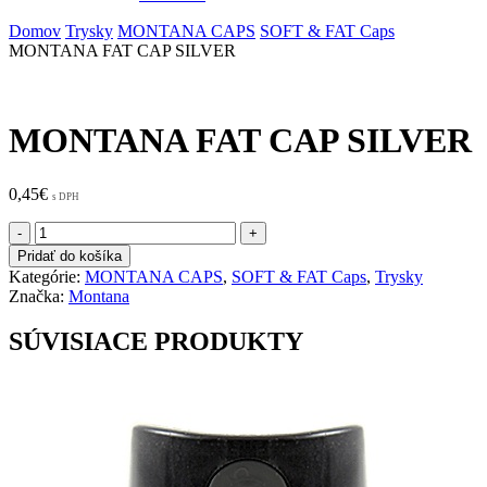
Domov
Trysky
MONTANA CAPS
SOFT & FAT Caps
MONTANA FAT CAP SILVER
MONTANA FAT CAP SILVER
0,45
€
s DPH
množstvo
MONTANA
Pridať do košíka
FAT
Kategórie:
MONTANA CAPS
,
SOFT & FAT Caps
,
Trysky
CAP
Značka:
Montana
SILVER
SÚVISIACE PRODUKTY