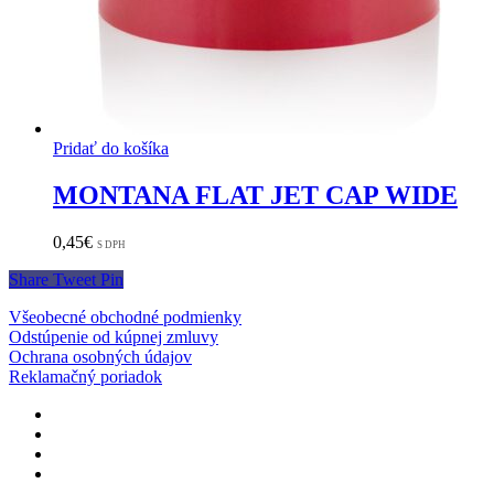
Pridať do košíka
MONTANA FLAT JET CAP WIDE
0,45
€
S DPH
Share
Tweet
Pin
Všeobecné obchodné podmienky
Odstúpenie od kúpnej zmluvy
Ochrana osobných údajov
Reklamačný poriadok
facebook
instagram
phone
email