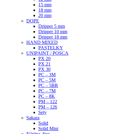
15 mm
18 mm
20 mm
DOPE
Dripper 5 mm
Dripper 10 mm
Dripper 18 mm
HAND MIXED
PASTELKY
UNIPAINT / POSCA
PX 20
PX 21
PX 30
PC – 3M
PC – 5M
PC – 5BR
PC – 7M
PC – 8K
PM – 122
PM – 126
Sety
Sakura
Solid
Solid Mini
Náplne, fixy