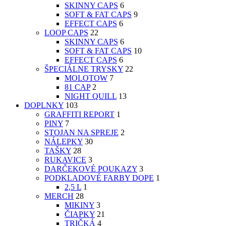
SKINNY CAPS
6
SOFT & FAT CAPS
9
EFFECT CAPS
6
LOOP CAPS
22
SKINNY CAPS
6
SOFT & FAT CAPS
10
EFFECT CAPS
6
ŠPECIÁLNE TRYSKY
22
MOLOTOW
7
81 CAP
2
NIGHT QUILL
13
DOPLNKY
103
GRAFFITI REPORT
1
PINY
7
STOJAN NA SPREJE
2
NÁLEPKY
30
TAŠKY
28
RUKAVICE
3
DARČEKOVÉ POUKAZY
3
PODKLADOVÉ FARBY DOPE
1
2,5 L
1
MERCH
28
MIKINY
3
ČIAPKY
21
TRIČKÁ
4