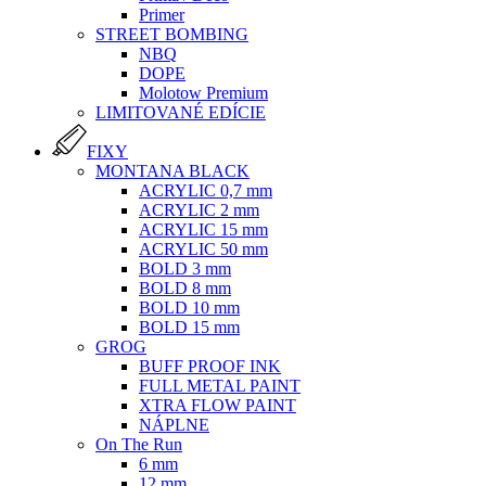
Primer
STREET BOMBING
NBQ
DOPE
Molotow Premium
LIMITOVANÉ EDÍCIE
FIXY
MONTANA BLACK
ACRYLIC 0,7 mm
ACRYLIC 2 mm
ACRYLIC 15 mm
ACRYLIC 50 mm
BOLD 3 mm
BOLD 8 mm
BOLD 10 mm
BOLD 15 mm
GROG
BUFF PROOF INK
FULL METAL PAINT
XTRA FLOW PAINT
NÁPLNE
On The Run
6 mm
12 mm