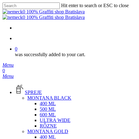
Skip
Hit enter to search or ESC to close
to
Close
main
Search
content
facebook
instagram
phone
email
search
0
was successfully added to your cart.
Menu
search
0
Menu
SPREJE
MONTANA BLACK
400 ML
500 ML
600 ML
ULTRA WIDE
RÔZNE
MONTANA GOLD
400 ML