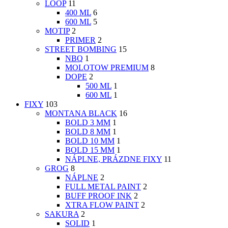
LOOP
11
400 ML
6
600 ML
5
MOTIP
2
PRIMER
2
STREET BOMBING
15
NBQ
1
MOLOTOW PREMIUM
8
DOPE
2
500 ML
1
600 ML
1
FIXY
103
MONTANA BLACK
16
BOLD 3 MM
1
BOLD 8 MM
1
BOLD 10 MM
1
BOLD 15 MM
1
NÁPLNE, PRÁZDNE FIXY
11
GROG
8
NÁPLNE
2
FULL METAL PAINT
2
BUFF PROOF INK
2
XTRA FLOW PAINT
2
SAKURA
2
SOLID
1