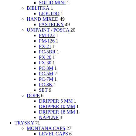
SOLID MINI
1
BIELITKÁ
1
LIQUIDO
1
HAND MIXED
49
PASTELKY
49
UNIPAINT / POSCA
20
PM-122
1
PM-126
1
PX 21
1
PC-5BR
1
PX 20
1
PX 30
1
PC-3M
1
PC-5M
2
PC-7M
1
PC-8K
1
SET
9
DOPE
6
DRIPPER 5 MM
1
DRIPPER 10 MM
1
DRIPPER 18 MM
1
NÁPLNE
3
TRYSKY
71
MONTANA CAPS
27
LEVEL CAPS
6