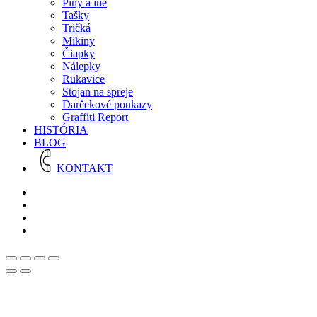
Piny a iné
Tašky
Tričká
Mikiny
Čiapky
Nálepky
Rukavice
Stojan na spreje
Darčekové poukazy
Graffiti Report
HISTÓRIA
BLOG
KONTAKT