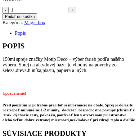
množstvo
10x
Pridať do košíka
pocket
Kategória:
Magic box
sprej
150ml
Popis
Motip
Deco
POPIS
farba
modrá
150ml spreje značky Motip Deco – výber farieb podľa našého
výberu. Sprej na alkydovej báze je vhodný na povrchy zo
železa,dreva,hliníka,plastu, papiera a iných.
Upozornenie!
Pred použitím je potrebné prečítať si informácie na obale. Sprej je dôležité
roztrepať minimálne 1-2 minúty, dodržať bezpečnostné postupy (chrániť si
zrak, dýchacie cesty, pokožku, používať len v otvorenom priestranstve
alebo veľmi dobre vetranej miestnosti,neskladovať pri zdroji tepla a ďaľšie
SÚVISIACE PRODUKTY