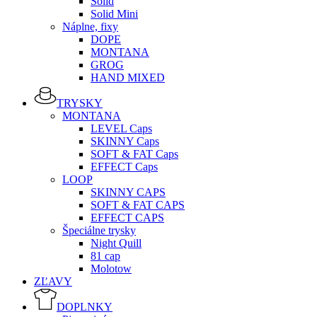
Solid
Solid Mini
Náplne, fixy
DOPE
MONTANA
GROG
HAND MIXED
TRYSKY
MONTANA
LEVEL Caps
SKINNY Caps
SOFT & FAT Caps
EFFECT Caps
LOOP
SKINNY CAPS
SOFT & FAT CAPS
EFFECT CAPS
Špeciálne trysky
Night Quill
81 cap
Molotow
ZĽAVY
DOPLNKY