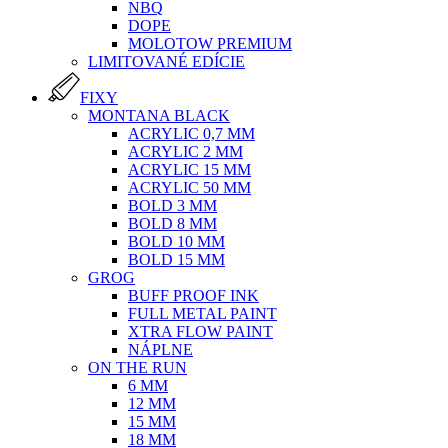
NBQ
DOPE
MOLOTOW PREMIUM
LIMITOVANÉ EDÍCIE
FIXY
MONTANA BLACK
ACRYLIC 0,7 MM
ACRYLIC 2 MM
ACRYLIC 15 MM
ACRYLIC 50 MM
BOLD 3 MM
BOLD 8 MM
BOLD 10 MM
BOLD 15 MM
GROG
BUFF PROOF INK
FULL METAL PAINT
XTRA FLOW PAINT
NÁPLNE
ON THE RUN
6 MM
12 MM
15 MM
18 MM