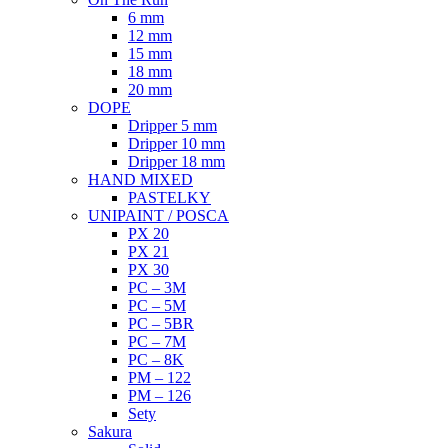
6 mm
12 mm
15 mm
18 mm
20 mm
DOPE
Dripper 5 mm
Dripper 10 mm
Dripper 18 mm
HAND MIXED
PASTELKY
UNIPAINT / POSCA
PX 20
PX 21
PX 30
PC – 3M
PC – 5M
PC – 5BR
PC – 7M
PC – 8K
PM – 122
PM – 126
Sety
Sakura