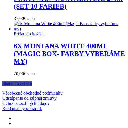
(SET 10 FARIEB)
37,00
€
S DPH
Pridať do košíka
6X MONTANA WHITE 400ML
(MAGIC BOX- FARBY VYBERÁME
MY)
20,00
€
S DPH
Share
Tweet
Pin
Všeobecné obchodné podmienky
Odstúpenie od kúpnej zmluvy
Ochrana osobných údajov
Reklamačný poriadok
facebook
instagram