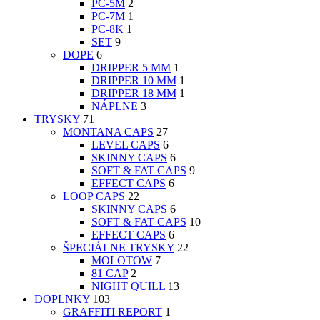
PC-5M
2
PC-7M
1
PC-8K
1
SET
9
DOPE
6
DRIPPER 5 MM
1
DRIPPER 10 MM
1
DRIPPER 18 MM
1
NÁPLNE
3
TRYSKY
71
MONTANA CAPS
27
LEVEL CAPS
6
SKINNY CAPS
6
SOFT & FAT CAPS
9
EFFECT CAPS
6
LOOP CAPS
22
SKINNY CAPS
6
SOFT & FAT CAPS
10
EFFECT CAPS
6
ŠPECIÁLNE TRYSKY
22
MOLOTOW
7
81 CAP
2
NIGHT QUILL
13
DOPLNKY
103
GRAFFITI REPORT
1