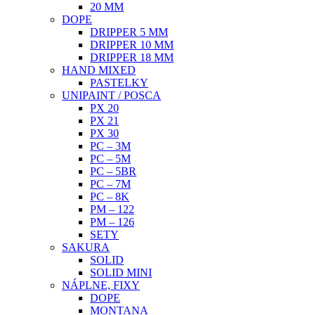
20 MM
DOPE
DRIPPER 5 MM
DRIPPER 10 MM
DRIPPER 18 MM
HAND MIXED
PASTELKY
UNIPAINT / POSCA
PX 20
PX 21
PX 30
PC – 3M
PC – 5M
PC – 5BR
PC – 7M
PC – 8K
PM – 122
PM – 126
SETY
SAKURA
SOLID
SOLID MINI
NÁPLNE, FIXY
DOPE
MONTANA