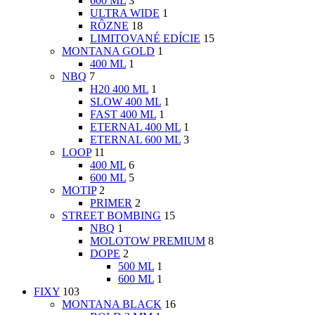
600 ML
3
ULTRA WIDE
1
RÔZNE
18
LIMITOVANÉ EDÍCIE
15
MONTANA GOLD
1
400 ML
1
NBQ
7
H20 400 ML
1
SLOW 400 ML
1
FAST 400 ML
1
ETERNAL 400 ML
1
ETERNAL 600 ML
3
LOOP
11
400 ML
6
600 ML
5
MOTIP
2
PRIMER
2
STREET BOMBING
15
NBQ
1
MOLOTOW PREMIUM
8
DOPE
2
500 ML
1
600 ML
1
FIXY
103
MONTANA BLACK
16