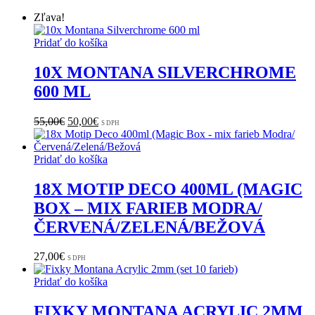
Zľava!
Pridať do košíka
10X MONTANA SILVERCHROME
600 ML
PÔVODNÁ
AKTUÁLNA
55,00
€
50,00
€
S DPH
CENA
CENA
BOLA:
JE:
55,00€.
50,00€.
Pridať do košíka
18X MOTIP DECO 400ML (MAGIC
BOX – MIX FARIEB MODRA/
ČERVENÁ/ZELENÁ/BEŽOVÁ
27,00
€
S DPH
Pridať do košíka
FIXKY MONTANA ACRYLIC 2MM