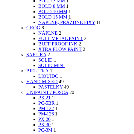
BOLD 3 MM
1
BOLD 8 MM
1
BOLD 10 MM
1
BOLD 15 MM
1
NÁPLNE, PRÁZDNE FIXY
11
GROG
8
NÁPLNE
2
FULL METAL PAINT
2
BUFF PROOF INK
2
XTRA FLOW PAINT
2
SAKURA
2
SOLID
1
SOLID MINI
1
BIELITKÁ
1
LIQUIDO
1
HAND MIXED
49
PASTELKY
49
UNIPAINT / POSCA
20
PX 21
1
PC-5BR
1
PM-122
1
PM-126
1
PX 20
1
PX 30
1
PC-3M
1