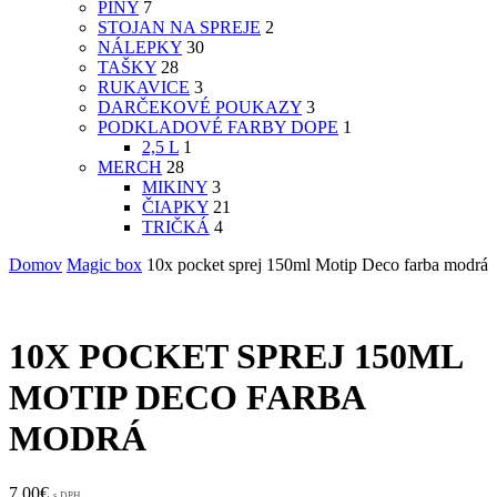
PINY
7
STOJAN NA SPREJE
2
NÁLEPKY
30
TAŠKY
28
RUKAVICE
3
DARČEKOVÉ POUKAZY
3
PODKLADOVÉ FARBY DOPE
1
2,5 L
1
MERCH
28
MIKINY
3
ČIAPKY
21
TRIČKÁ
4
Domov
Magic box
10x pocket sprej 150ml Motip Deco farba modrá
10X POCKET SPREJ 150ML
MOTIP DECO FARBA
MODRÁ
7,00
€
s DPH