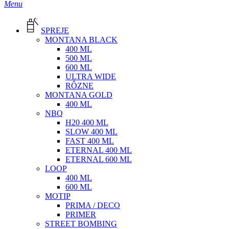
Menu
SPREJE
MONTANA BLACK
400 ML
500 ML
600 ML
ULTRA WIDE
RÔZNE
MONTANA GOLD
400 ML
NBQ
H20 400 ML
SLOW 400 ML
FAST 400 ML
ETERNAL 400 ML
ETERNAL 600 ML
LOOP
400 ML
600 ML
MOTIP
PRIMA / DECO
PRIMER
STREET BOMBING