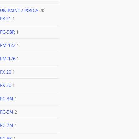
UNIPAINT / POSCA
20
PX 21
1
PC-5BR
1
PM-122
1
PM-126
1
PX 20
1
PX 30
1
PC-3M
1
PC-5M
2
PC-7M
1
PC-8K
1