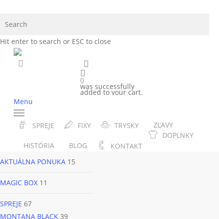
Skip
to
Cl
main
Se
Hit enter to search or ESC to close
content
KOŠÍK
search
facebook
instagram
phone
email
0
was successfully
added to your cart.
KOŠÍK
Menu
KATEGÓRIE
ZĽAVY
SPREJE
FIXY
TRYSKY
DOPLNKY
SOLIDOS
1
HISTÓRIA
BLOG
KONTAKT
AKTUÁLNA PONUKA
15
MAGIC BOX
11
SPREJE
67
MONTANA BLACK
39