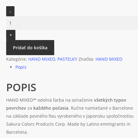
množstvo
Handmixed
fixka
VAMPIRE
PRO
Pridať do košíka
Kategórie:
HAND MIXED
,
PASTELKY
Značka:
HAND MIXED
Popis
POPIS
HAND MIXED™ odolná farba na označenie
všetkých typov
povrchov
za
každého počasia
. Ručne namiešané v Barcelone
na základe pevného fixu vyrobeného v Japonsku spoločnosťou
Sakura Colors Products Corp. Made by Latino emmigrants in
Barcelona.