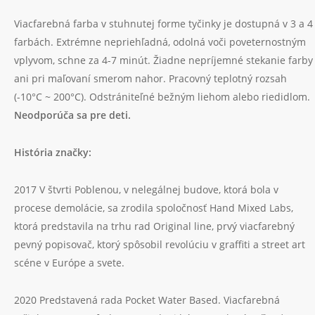
Viacfarebná farba v stuhnutej forme tyčinky je dostupná v 3 a 4
farbách. Extrémne nepriehľadná, odolná voči poveternostným
vplyvom, schne za 4-7 minút. Žiadne nepríjemné stekanie farby
ani pri maľovaní smerom nahor. Pracovný teplotný rozsah
(-10°C ~ 200°C). Odstrániteľné bežným liehom alebo riedidlom.
Neodporúča sa pre deti.
História značky:
2017 V štvrti Poblenou, v nelegálnej budove, ktorá bola v
procese demolácie, sa zrodila spoločnosť Hand Mixed Labs,
ktorá predstavila na trhu rad Original line, prvý viacfarebný
pevný popisovač, ktorý spôsobil revolúciu v graffiti a street art
scéne v Európe a svete.
2020 Predstavená rada Pocket Water Based. Viacfarebná