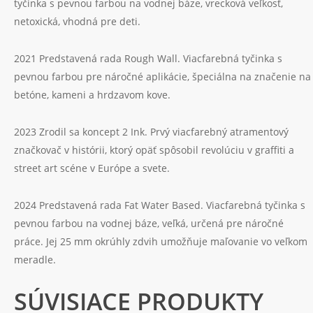
tyčinka s pevnou farbou na vodnej báze, vrecková veľkosť,
netoxická, vhodná pre deti.
2021 Predstavená rada Rough Wall. Viacfarebná tyčinka s
pevnou farbou pre náročné aplikácie, špeciálna na značenie na
betóne, kameni a hrdzavom kove.
2023 Zrodil sa koncept 2 Ink. Prvý viacfarebný atramentový
značkovač v histórii, ktorý opäť spôsobil revolúciu v graffiti a
street art scéne v Európe a svete.
2024 Predstavená rada Fat Water Based. Viacfarebná tyčinka s
pevnou farbou na vodnej báze, veľká, určená pre náročné
práce. Jej 25 mm okrúhly zdvih umožňuje maľovanie vo veľkom
meradle.
SÚVISIACE PRODUKTY