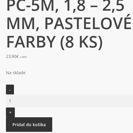
PC-5M, 1,8 – 2,5
MM, PASTELOVÉ
FARBY (8 KS)
23,90
€
s DPH
Na sklade
množstvo
Posca
súprava
popisovačov
PC-
Pridať do košíka
5M,