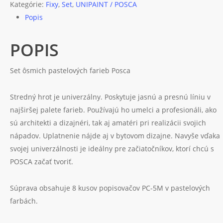
1,8
Kategórie:
Fixy
,
Set
,
UNIPAINT / POSCA
-
Popis
2,5
mm,
POPIS
pastelové
farby
Set ôsmich pastelových farieb Posca
(8
ks)
Stredný hrot je univerzálny. Poskytuje jasnú a presnú líniu v
najširšej palete farieb. Používajú ho umelci a profesionáli, ako
sú architekti a dizajnéri, tak aj amatéri pri realizácii svojich
nápadov. Uplatnenie nájde aj v bytovom dizajne. Navyše vďaka
svojej univerzálnosti je ideálny pre začiatočníkov, ktorí chcú s
POSCA začať tvoriť.
Súprava obsahuje 8 kusov popisovačov PC-5M v pastelových
farbách.