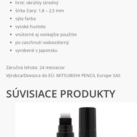
hrot: okrúhly stredný
šírka čiary: 1,8 – 2,5 mm
sýta farba
vysoká hustota
vnútorné aj vonkajšie použitie
po zaschnutí vodovzdorný
vyrobené v Japonsku
Záručná lehota: 24 mesiacov
Výrobca/Dovozca do EÚ: MITSUBISHI PENCIL Europe SAS
SÚVISIACE PRODUKTY