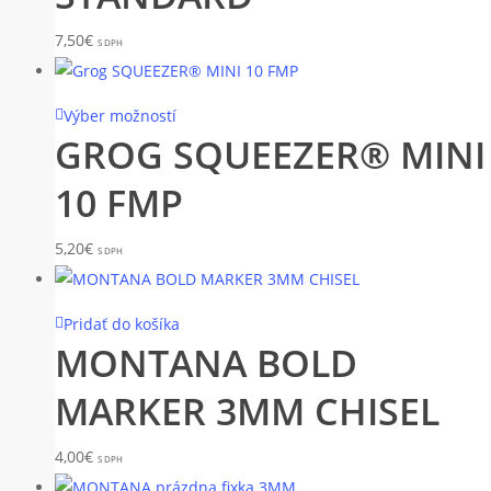
7,50
€
S DPH
Výber možností
GROG SQUEEZER® MINI
10 FMP
5,20
€
S DPH
Pridať do košíka
MONTANA BOLD
MARKER 3MM CHISEL
4,00
€
S DPH