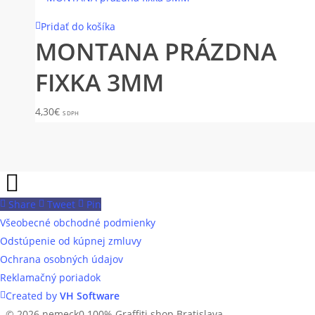
Pridať do košíka
MONTANA PRÁZDNA
FIXKA 3MM
4,30
€
S DPH
Share
Tweet
Pin
Všeobecné obchodné podmienky
Odstúpenie od kúpnej zmluvy
Ochrana osobných údajov
Reklamačný poriadok
facebook
Created by
VH Software
instagram
© 2026 nemeck0 100% Graffiti shop Bratislava.