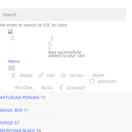
Skip
to
Cl
main
Se
Hit enter to search or ESC to close
content
KOŠÍK
search
facebook
instagram
phone
email
0
was successfully
added to your cart.
KOŠÍK
Menu
KATEGÓRIE
ZĽAVY
SPREJE
FIXY
TRYSKY
DOPLNKY
SOLIDOS
1
HISTÓRIA
BLOG
KONTAKT
AKTUÁLNA PONUKA
15
MAGIC BOX
11
SPREJE
67
MONTANA BLACK
39