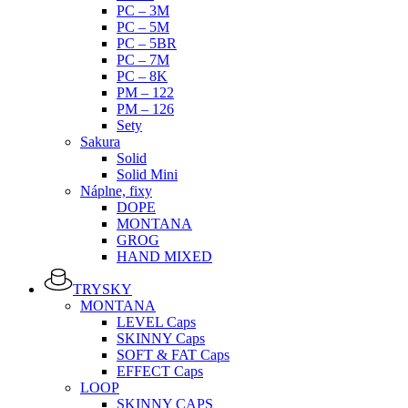
PC – 3M
PC – 5M
PC – 5BR
PC – 7M
PC – 8K
PM – 122
PM – 126
Sety
Sakura
Solid
Solid Mini
Náplne, fixy
DOPE
MONTANA
GROG
HAND MIXED
TRYSKY
MONTANA
LEVEL Caps
SKINNY Caps
SOFT & FAT Caps
EFFECT Caps
LOOP
SKINNY CAPS