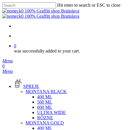
Skip
Hit enter to search or ESC to close
to
Close
main
Search
content
facebook
instagram
phone
email
search
0
was successfully added to your cart.
Menu
search
0
Menu
SPREJE
MONTANA BLACK
400 ML
500 ML
600 ML
ULTRA WIDE
RÔZNE
MONTANA GOLD
400 ML