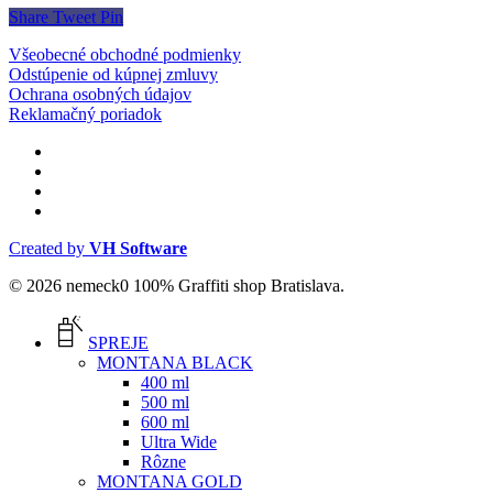
Share
Tweet
Pin
Všeobecné obchodné podmienky
Odstúpenie od kúpnej zmluvy
Ochrana osobných údajov
Reklamačný poriadok
facebook
instagram
phone
email
Created by
VH Software
© 2026 nemeck0 100% Graffiti shop Bratislava.
Close
Menu
SPREJE
MONTANA BLACK
400 ml
500 ml
600 ml
Ultra Wide
Rôzne
MONTANA GOLD