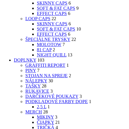
SKINNY CAPS
6
SOFT & FAT CAPS
9
EFFECT CAPS
6
LOOP CAPS
22
SKINNY CAPS
6
SOFT & FAT CAPS
10
EFFECT CAPS
6
ŠPECIÁLNE TRYSKY
22
MOLOTOW
7
81 CAP
2
NIGHT QUILL
13
DOPLNKY
103
GRAFFITI REPORT
1
PINY
7
STOJAN NA SPREJE
2
NÁLEPKY
30
TAŠKY
28
RUKAVICE
3
DARČEKOVÉ POUKAZY
3
PODKLADOVÉ FARBY DOPE
1
2,5 L
1
MERCH
28
MIKINY
3
ČIAPKY
21
TRIČKÁ
4