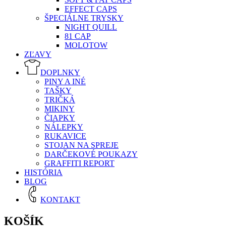
EFFECT CAPS
ŠPECIÁLNE TRYSKY
NIGHT QUILL
81 CAP
MOLOTOW
ZĽAVY
DOPLNKY
PINY A INÉ
TAŠKY
TRIČKÁ
MIKINY
ČIAPKY
NÁLEPKY
RUKAVICE
STOJAN NA SPREJE
DARČEKOVÉ POUKAZY
GRAFFITI REPORT
HISTÓRIA
BLOG
KONTAKT
KOŠÍK