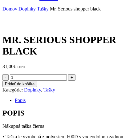
Domov
Doplnky
Tašky
Mr. Serious shopper black
MR. SERIOUS SHOPPER
BLACK
31,00
€
s DPH
množstvo
Mr.
Pridať do košíka
Serious
Kategórie:
Doplnky
,
Tašky
shopper
black
Popis
POPIS
Nákupná taška čierna.
• Taška je vyrobená z polyesteru 600D s vodeodolnou zadnou