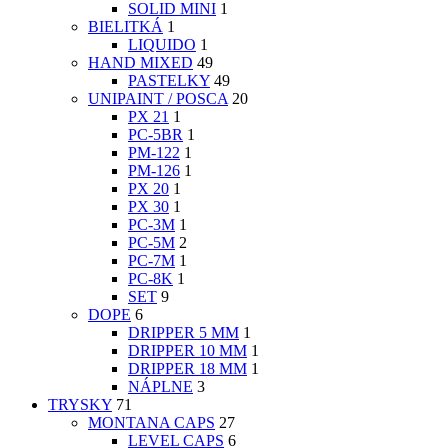
SOLID MINI
1
BIELITKÁ
1
LIQUIDO
1
HAND MIXED
49
PASTELKY
49
UNIPAINT / POSCA
20
PX 21
1
PC-5BR
1
PM-122
1
PM-126
1
PX 20
1
PX 30
1
PC-3M
1
PC-5M
2
PC-7M
1
PC-8K
1
SET
9
DOPE
6
DRIPPER 5 MM
1
DRIPPER 10 MM
1
DRIPPER 18 MM
1
NÁPLNE
3
TRYSKY
71
MONTANA CAPS
27
LEVEL CAPS
6