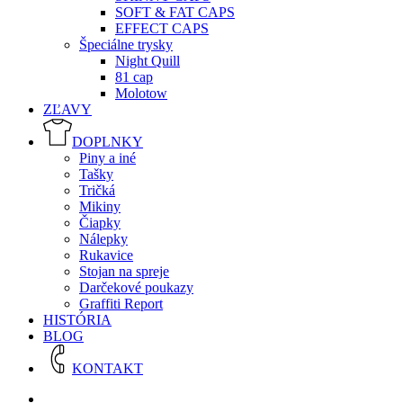
SOFT & FAT CAPS
EFFECT CAPS
Špeciálne trysky
Night Quill
81 cap
Molotow
ZĽAVY
DOPLNKY
Piny a iné
Tašky
Tričká
Mikiny
Čiapky
Nálepky
Rukavice
Stojan na spreje
Darčekové poukazy
Graffiti Report
HISTÓRIA
BLOG
KONTAKT