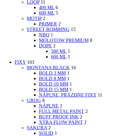
LOOP
11
400 ML
6
600 ML
5
MOTIP
2
PRIMER
2
STREET BOMBING
15
NBQ
1
MOLOTOW PREMIUM
8
DOPE
2
500 ML
1
600 ML
1
FIXY
103
MONTANA BLACK
16
BOLD 3 MM
1
BOLD 8 MM
1
BOLD 10 MM
1
BOLD 15 MM
1
NÁPLNE, PRÁZDNE FIXY
11
GROG
8
NÁPLNE
2
FULL METAL PAINT
2
BUFF PROOF INK
2
XTRA FLOW PAINT
2
SAKURA
2
SOLID
1