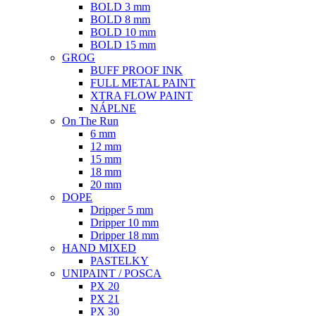
BOLD 3 mm
BOLD 8 mm
BOLD 10 mm
BOLD 15 mm
GROG
BUFF PROOF INK
FULL METAL PAINT
XTRA FLOW PAINT
NÁPLNE
On The Run
6 mm
12 mm
15 mm
18 mm
20 mm
DOPE
Dripper 5 mm
Dripper 10 mm
Dripper 18 mm
HAND MIXED
PASTELKY
UNIPAINT / POSCA
PX 20
PX 21
PX 30