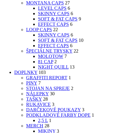
MONTANA CAPS
27
LEVEL CAPS
6
SKINNY CAPS
6
SOFT & FAT CAPS
9
EFFECT CAPS
6
LOOP CAPS
22
SKINNY CAPS
6
SOFT & FAT CAPS
10
EFFECT CAPS
6
ŠPECIÁLNE TRYSKY
22
MOLOTOW
7
81 CAP
2
NIGHT QUILL
13
DOPLNKY
103
GRAFFITI REPORT
1
PINY
7
STOJAN NA SPREJE
2
NÁLEPKY
30
TAŠKY
28
RUKAVICE
3
DARČEKOVÉ POUKAZY
3
PODKLADOVÉ FARBY DOPE
1
2,5 L
1
MERCH
28
MIKINY
3