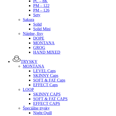
PC – 8K
PM – 122
PM – 126
Sety
Sakura
Solid
Solid Mini
Náplne, fixy
DOPE
MONTANA
GROG
HAND MIXED
TRYSKY
MONTANA
LEVEL Caps
SKINNY Caps
SOFT & FAT Caps
EFFECT Caps
LOOP
SKINNY CAPS
SOFT & FAT CAPS
EFFECT CAPS
Špeciálne trysky
Night Quill