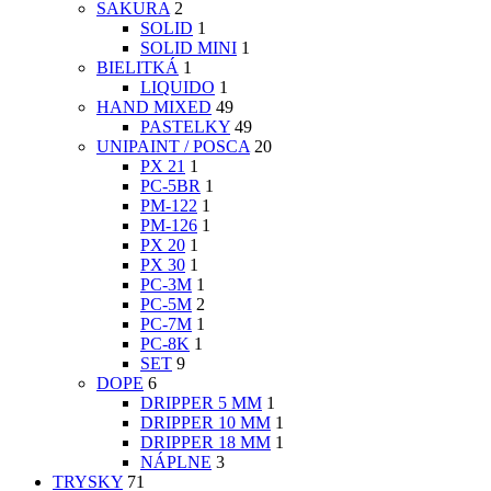
SAKURA
2
SOLID
1
SOLID MINI
1
BIELITKÁ
1
LIQUIDO
1
HAND MIXED
49
PASTELKY
49
UNIPAINT / POSCA
20
PX 21
1
PC-5BR
1
PM-122
1
PM-126
1
PX 20
1
PX 30
1
PC-3M
1
PC-5M
2
PC-7M
1
PC-8K
1
SET
9
DOPE
6
DRIPPER 5 MM
1
DRIPPER 10 MM
1
DRIPPER 18 MM
1
NÁPLNE
3
TRYSKY
71