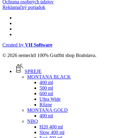
Ochrana osobných údajov
Reklamačný poriadok
facebook
instagram
phone
email
Created by
VH Software
© 2026 nemeck0 100% Graffiti shop Bratislava.
Close
Menu
SPREJE
MONTANA BLACK
400 ml
500 ml
600 ml
Ultra Wide
Rôzne
MONTANA GOLD
400 ml
NBQ
H20 400 ml
Slow 400 ml
Fast 400 ml