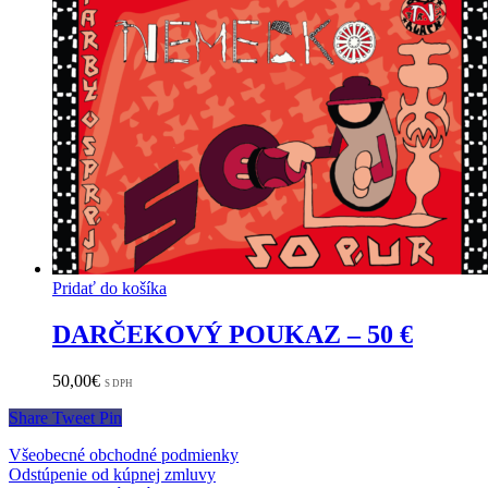
Pridať do košíka
DARČEKOVÝ POUKAZ – 50 €
50,00
€
S DPH
Share
Tweet
Pin
Všeobecné obchodné podmienky
Odstúpenie od kúpnej zmluvy