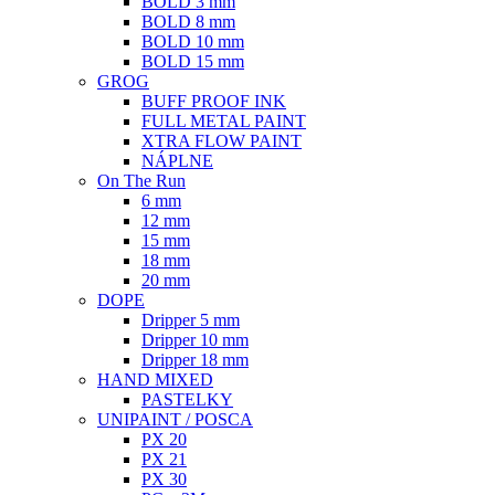
BOLD 3 mm
BOLD 8 mm
BOLD 10 mm
BOLD 15 mm
GROG
BUFF PROOF INK
FULL METAL PAINT
XTRA FLOW PAINT
NÁPLNE
On The Run
6 mm
12 mm
15 mm
18 mm
20 mm
DOPE
Dripper 5 mm
Dripper 10 mm
Dripper 18 mm
HAND MIXED
PASTELKY
UNIPAINT / POSCA
PX 20
PX 21
PX 30