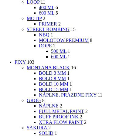
LOOP
11
400 ML
6
600 ML
5
MOTIP
2
PRIMER
2
STREET BOMBING
15
NBQ
1
MOLOTOW PREMIUM
8
DOPE
2
500 ML
1
600 ML
1
FIXY
103
MONTANA BLACK
16
BOLD 3 MM
1
BOLD 8 MM
1
BOLD 10 MM
1
BOLD 15 MM
1
NÁPLNE, PRÁZDNE FIXY
11
GROG
8
NÁPLNE
2
FULL METAL PAINT
2
BUFF PROOF INK
2
XTRA FLOW PAINT
2
SAKURA
2
SOLID
1