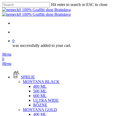
Skip
Hit enter to search or ESC to close
to
Close
main
Search
content
facebook
instagram
phone
email
search
0
was successfully added to your cart.
Menu
search
0
Menu
SPREJE
MONTANA BLACK
400 ML
500 ML
600 ML
ULTRA WIDE
RÔZNE
MONTANA GOLD
400 ML