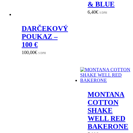
& BLUE
6,40
€
S DPH
DARČEKOVÝ
POUKAZ –
100 €
100,00
€
S DPH
MONTANA
COTTON
SHAKE
WELL RED
BAKERONE