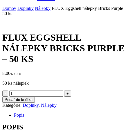
Domov
Doplnky
Nálepky
FLUX Eggshell nálepky Bricks Purple –
50 ks
FLUX EGGSHELL
NÁLEPKY BRICKS PURPLE
– 50 KS
8,00
€
s DPH
50 ks nálepiek
množstvo
FLUX
Pridať do košíka
Eggshell
Kategórie:
Doplnky
,
Nálepky
nálepky
Bricks
Popis
Purple
-
POPIS
50