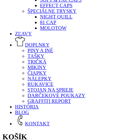
EFFECT CAPS
ŠPECIÁLNE TRYSKY
NIGHT QUILL
81 CAP
MOLOTOW
ZĽAVY
DOPLNKY
PINY A INÉ
TAŠKY
TRIČKÁ
MIKINY
ČIAPKY
NÁLEPKY
RUKAVICE
STOJAN NA SPREJE
DARČEKOVÉ POUKAZY
GRAFFITI REPORT
HISTÓRIA
BLOG
KONTAKT
KOŠÍK