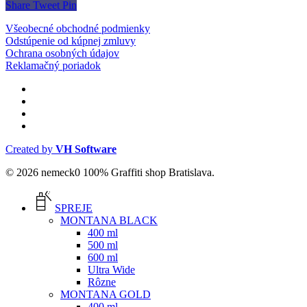
Share
Tweet
Pin
Všeobecné obchodné podmienky
Odstúpenie od kúpnej zmluvy
Ochrana osobných údajov
Reklamačný poriadok
facebook
instagram
phone
email
Created by
VH Software
© 2026 nemeck0 100% Graffiti shop Bratislava.
Close
Menu
SPREJE
MONTANA BLACK
400 ml
500 ml
600 ml
Ultra Wide
Rôzne
MONTANA GOLD
400 ml