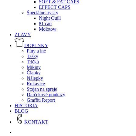
SOFT & FAT CAPS
EFFECT CAPS
Špeciálne trysky
Night Quill
81 cap
Molotow
ZĽAVY
DOPLNKY
Piny a iné
Tašky
Tričká
Mikiny
Čiapky
Nálepky
Rukavice
Stojan na spreje
Darčekové poukazy
Graffiti Report
HISTÓRIA
BLOG
KONTAKT