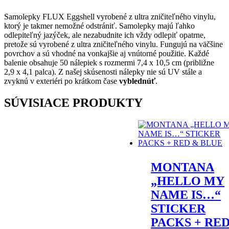
ks
Samolepky FLUX Eggshell vyrobené z ultra zničiteľného vinylu,
ktorý je takmer nemožné odstrániť. Samolepky majú ľahko
odlepiteľný jazýček, ale nezabudnite ich vždy odlepiť opatrne,
pretože sú vyrobené z ultra zničiteľného vinylu. Fungujú na väčšine
povrchov a sú vhodné na vonkajšie aj vnútorné použitie. Každé
balenie obsahuje 50 nálepiek s rozmermi 7,4 x 10,5 cm (približne
2,9 x 4,1 palca). Z našej skúsenosti nálepky nie sú UV stále a
zvyknú v exteriéri po krátkom čase
vyblednúť
.
SÚVISIACE PRODUKTY
MONTANA
„HELLO MY
NAME IS…“
STICKER
PACKS + RE