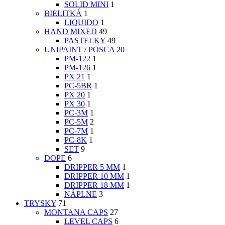
SOLID MINI
1
BIELITKÁ
1
LIQUIDO
1
HAND MIXED
49
PASTELKY
49
UNIPAINT / POSCA
20
PM-122
1
PM-126
1
PX 21
1
PC-5BR
1
PX 20
1
PX 30
1
PC-3M
1
PC-5M
2
PC-7M
1
PC-8K
1
SET
9
DOPE
6
DRIPPER 5 MM
1
DRIPPER 10 MM
1
DRIPPER 18 MM
1
NÁPLNE
3
TRYSKY
71
MONTANA CAPS
27
LEVEL CAPS
6