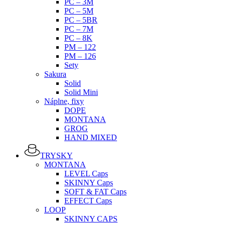
PC – 3M
PC – 5M
PC – 5BR
PC – 7M
PC – 8K
PM – 122
PM – 126
Sety
Sakura
Solid
Solid Mini
Náplne, fixy
DOPE
MONTANA
GROG
HAND MIXED
TRYSKY
MONTANA
LEVEL Caps
SKINNY Caps
SOFT & FAT Caps
EFFECT Caps
LOOP
SKINNY CAPS