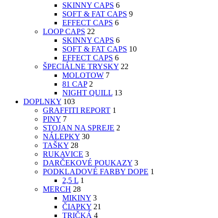
SKINNY CAPS
6
SOFT & FAT CAPS
9
EFFECT CAPS
6
LOOP CAPS
22
SKINNY CAPS
6
SOFT & FAT CAPS
10
EFFECT CAPS
6
ŠPECIÁLNE TRYSKY
22
MOLOTOW
7
81 CAP
2
NIGHT QUILL
13
DOPLNKY
103
GRAFFITI REPORT
1
PINY
7
STOJAN NA SPREJE
2
NÁLEPKY
30
TAŠKY
28
RUKAVICE
3
DARČEKOVÉ POUKAZY
3
PODKLADOVÉ FARBY DOPE
1
2,5 L
1
MERCH
28
MIKINY
3
ČIAPKY
21
TRIČKÁ
4