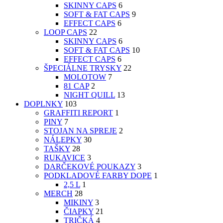
SKINNY CAPS
6
SOFT & FAT CAPS
9
EFFECT CAPS
6
LOOP CAPS
22
SKINNY CAPS
6
SOFT & FAT CAPS
10
EFFECT CAPS
6
ŠPECIÁLNE TRYSKY
22
MOLOTOW
7
81 CAP
2
NIGHT QUILL
13
DOPLNKY
103
GRAFFITI REPORT
1
PINY
7
STOJAN NA SPREJE
2
NÁLEPKY
30
TAŠKY
28
RUKAVICE
3
DARČEKOVÉ POUKAZY
3
PODKLADOVÉ FARBY DOPE
1
2,5 L
1
MERCH
28
MIKINY
3
ČIAPKY
21
TRIČKÁ
4