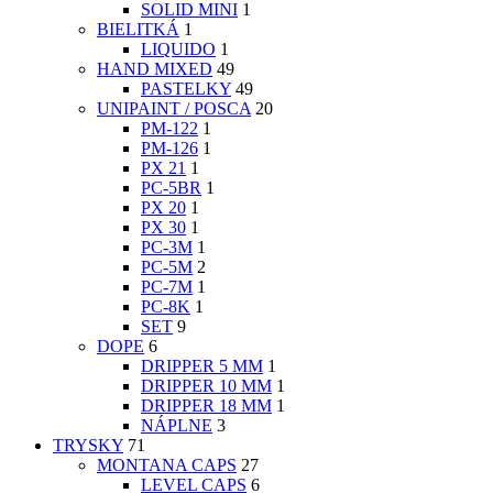
SOLID MINI
1
BIELITKÁ
1
LIQUIDO
1
HAND MIXED
49
PASTELKY
49
UNIPAINT / POSCA
20
PM-122
1
PM-126
1
PX 21
1
PC-5BR
1
PX 20
1
PX 30
1
PC-3M
1
PC-5M
2
PC-7M
1
PC-8K
1
SET
9
DOPE
6
DRIPPER 5 MM
1
DRIPPER 10 MM
1
DRIPPER 18 MM
1
NÁPLNE
3
TRYSKY
71
MONTANA CAPS
27
LEVEL CAPS
6