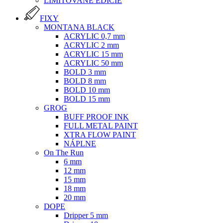
LIMITOVANÉ EDÍCIE
FIXY
MONTANA BLACK
ACRYLIC 0,7 mm
ACRYLIC 2 mm
ACRYLIC 15 mm
ACRYLIC 50 mm
BOLD 3 mm
BOLD 8 mm
BOLD 10 mm
BOLD 15 mm
GROG
BUFF PROOF INK
FULL METAL PAINT
XTRA FLOW PAINT
NÁPLNE
On The Run
6 mm
12 mm
15 mm
18 mm
20 mm
DOPE
Dripper 5 mm