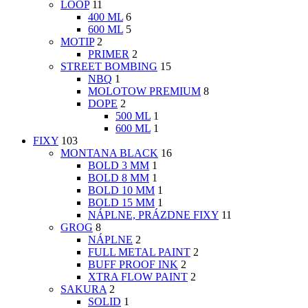
LOOP
11
400 ML
6
600 ML
5
MOTIP
2
PRIMER
2
STREET BOMBING
15
NBQ
1
MOLOTOW PREMIUM
8
DOPE
2
500 ML
1
600 ML
1
FIXY
103
MONTANA BLACK
16
BOLD 3 MM
1
BOLD 8 MM
1
BOLD 10 MM
1
BOLD 15 MM
1
NÁPLNE, PRÁZDNE FIXY
11
GROG
8
NÁPLNE
2
FULL METAL PAINT
2
BUFF PROOF INK
2
XTRA FLOW PAINT
2
SAKURA
2
SOLID
1