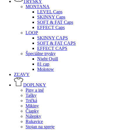
TRYSKY
MONTANA
LEVEL Caps
SKINNY Caps
SOFT & FAT Caps
EFFECT Caps
LOOP
SKINNY CAPS
SOFT & FAT CAPS
EFFECT CAPS
Špeciálne trysky
Night Quill
81 cap
Molotow
ZĽAVY
DOPLNKY
Piny a iné
Tašky
Tričká
Mikiny
Čiapky
Nálepky
Rukavice
Stojan na spreje