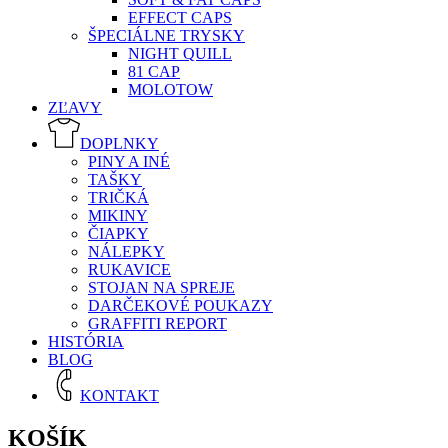
EFFECT CAPS
ŠPECIÁLNE TRYSKY
NIGHT QUILL
81 CAP
MOLOTOW
ZĽAVY
DOPLNKY
PINY A INÉ
TAŠKY
TRIČKÁ
MIKINY
ČIAPKY
NÁLEPKY
RUKAVICE
STOJAN NA SPREJE
DARČEKOVÉ POUKAZY
GRAFFITI REPORT
HISTÓRIA
BLOG
KONTAKT
KOŠÍK