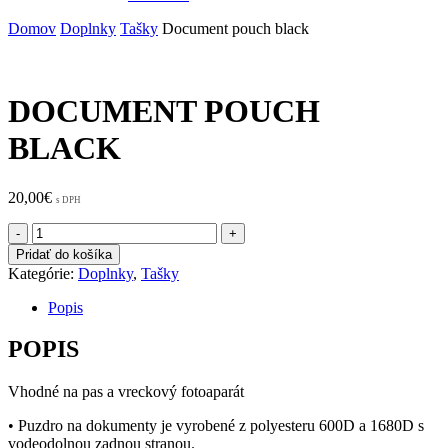
Domov
Doplnky
Tašky
Document pouch black
DOCUMENT POUCH
BLACK
20,00
€
s DPH
množstvo
Document
Pridať do košíka
pouch
Kategórie:
Doplnky
,
Tašky
black
Popis
POPIS
Vhodné na pas a vreckový fotoaparát
• Puzdro na dokumenty je vyrobené z polyesteru 600D a 1680D s
vodeodolnou zadnou stranou.