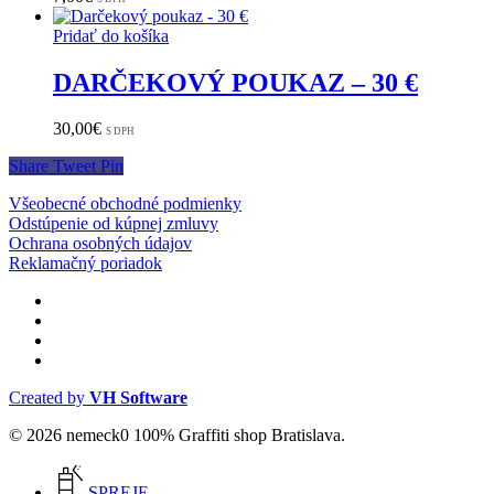
Pridať do košíka
DARČEKOVÝ POUKAZ – 30 €
30,00
€
S DPH
Share
Tweet
Pin
Všeobecné obchodné podmienky
Odstúpenie od kúpnej zmluvy
Ochrana osobných údajov
Reklamačný poriadok
facebook
instagram
phone
email
Created by
VH Software
© 2026 nemeck0 100% Graffiti shop Bratislava.
Close
Menu
SPREJE