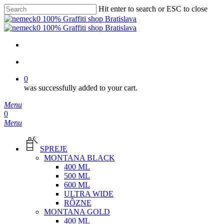
Skip
Hit enter to search or ESC to close
to
Close
main
Search
content
facebook
instagram
phone
email
search
0
was successfully added to your cart.
Menu
search
0
Menu
SPREJE
MONTANA BLACK
400 ML
500 ML
600 ML
ULTRA WIDE
RÔZNE
MONTANA GOLD
400 ML