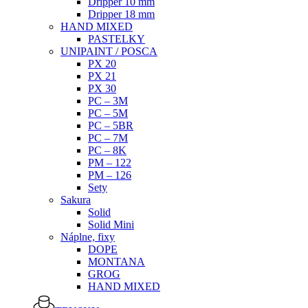
Dripper 10 mm
Dripper 18 mm
HAND MIXED
PASTELKY
UNIPAINT / POSCA
PX 20
PX 21
PX 30
PC – 3M
PC – 5M
PC – 5BR
PC – 7M
PC – 8K
PM – 122
PM – 126
Sety
Sakura
Solid
Solid Mini
Náplne, fixy
DOPE
MONTANA
GROG
HAND MIXED