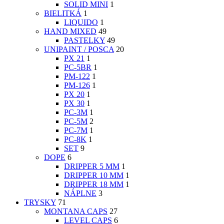
SOLID MINI
1
BIELITKÁ
1
LIQUIDO
1
HAND MIXED
49
PASTELKY
49
UNIPAINT / POSCA
20
PX 21
1
PC-5BR
1
PM-122
1
PM-126
1
PX 20
1
PX 30
1
PC-3M
1
PC-5M
2
PC-7M
1
PC-8K
1
SET
9
DOPE
6
DRIPPER 5 MM
1
DRIPPER 10 MM
1
DRIPPER 18 MM
1
NÁPLNE
3
TRYSKY
71
MONTANA CAPS
27
LEVEL CAPS
6