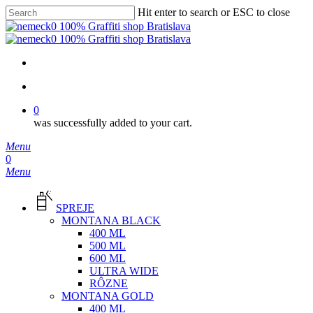
Skip
Hit enter to search or ESC to close
to
Close
main
Search
content
facebook
instagram
phone
email
search
0
was successfully added to your cart.
Menu
search
0
Menu
SPREJE
MONTANA BLACK
400 ML
500 ML
600 ML
ULTRA WIDE
RÔZNE
MONTANA GOLD
400 ML