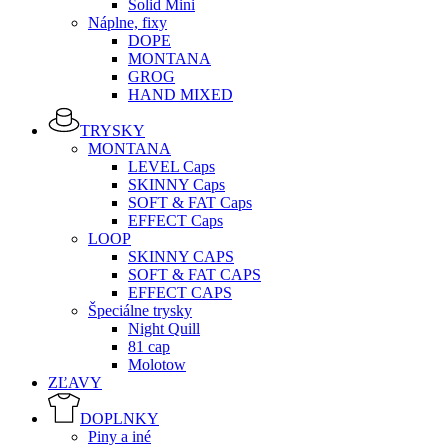
Solid Mini
Náplne, fixy
DOPE
MONTANA
GROG
HAND MIXED
TRYSKY
MONTANA
LEVEL Caps
SKINNY Caps
SOFT & FAT Caps
EFFECT Caps
LOOP
SKINNY CAPS
SOFT & FAT CAPS
EFFECT CAPS
Špeciálne trysky
Night Quill
81 cap
Molotow
ZĽAVY
DOPLNKY
Piny a iné