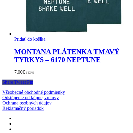
Pridať do košíka
MONTANA PLÁTENKA TMAVÝ
TYRKYS – 6170 NEPTUNE
7,00
€
S DPH
Share
Tweet
Pin
Všeobecné obchodné podmienky
Odstúpenie od kúpnej zmluvy
Ochrana osobných údajov
Reklamačný poriadok
facebook
instagram
phone