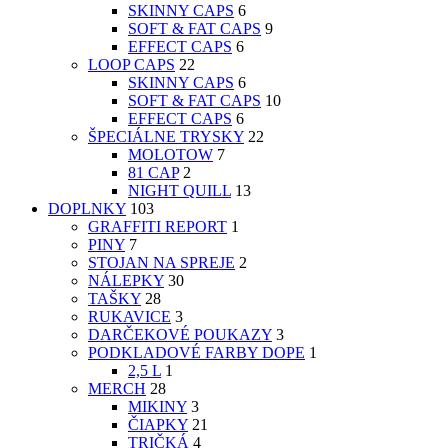
SKINNY CAPS
6
SOFT & FAT CAPS
9
EFFECT CAPS
6
LOOP CAPS
22
SKINNY CAPS
6
SOFT & FAT CAPS
10
EFFECT CAPS
6
ŠPECIÁLNE TRYSKY
22
MOLOTOW
7
81 CAP
2
NIGHT QUILL
13
DOPLNKY
103
GRAFFITI REPORT
1
PINY
7
STOJAN NA SPREJE
2
NÁLEPKY
30
TAŠKY
28
RUKAVICE
3
DARČEKOVÉ POUKAZY
3
PODKLADOVÉ FARBY DOPE
1
2,5 L
1
MERCH
28
MIKINY
3
ČIAPKY
21
TRIČKÁ
4