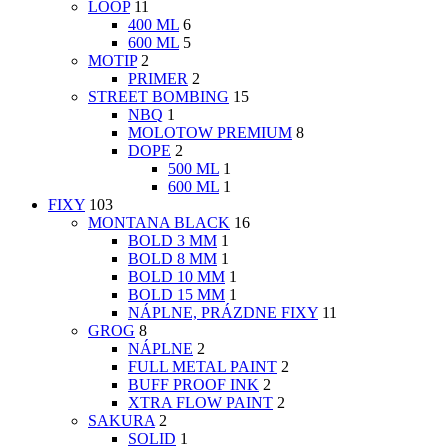
LOOP
11
400 ML
6
600 ML
5
MOTIP
2
PRIMER
2
STREET BOMBING
15
NBQ
1
MOLOTOW PREMIUM
8
DOPE
2
500 ML
1
600 ML
1
FIXY
103
MONTANA BLACK
16
BOLD 3 MM
1
BOLD 8 MM
1
BOLD 10 MM
1
BOLD 15 MM
1
NÁPLNE, PRÁZDNE FIXY
11
GROG
8
NÁPLNE
2
FULL METAL PAINT
2
BUFF PROOF INK
2
XTRA FLOW PAINT
2
SAKURA
2
SOLID
1