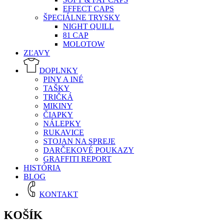
EFFECT CAPS
ŠPECIÁLNE TRYSKY
NIGHT QUILL
81 CAP
MOLOTOW
ZĽAVY
DOPLNKY
PINY A INÉ
TAŠKY
TRIČKÁ
MIKINY
ČIAPKY
NÁLEPKY
RUKAVICE
STOJAN NA SPREJE
DARČEKOVÉ POUKAZY
GRAFFITI REPORT
HISTÓRIA
BLOG
KONTAKT
KOŠÍK