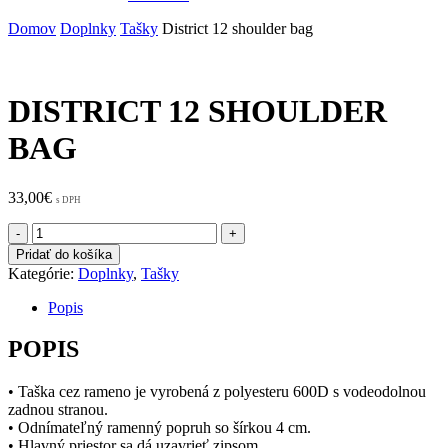
Domov
Doplnky
Tašky
District 12 shoulder bag
DISTRICT 12 SHOULDER
BAG
33,00
€
s DPH
množstvo
District
Pridať do košíka
12
Kategórie:
Doplnky
,
Tašky
shoulder
bag
Popis
POPIS
• Taška cez rameno je vyrobená z polyesteru 600D s vodeodolnou
zadnou stranou.
• Odnímateľný ramenný popruh so šírkou 4 cm.
• Hlavný priestor sa dá uzavrieť zipsom.