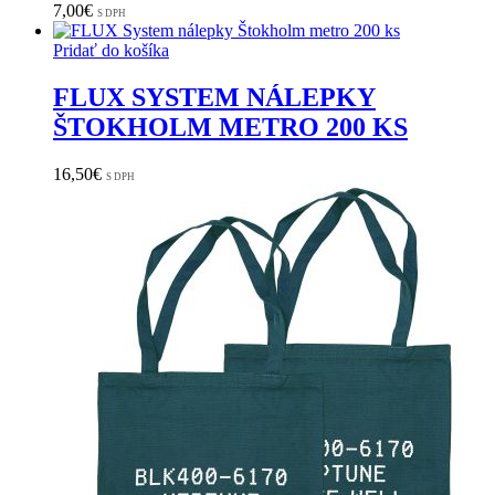
7,00
€
S DPH
Pridať do košíka
FLUX SYSTEM NÁLEPKY
ŠTOKHOLM METRO 200 KS
16,50
€
S DPH