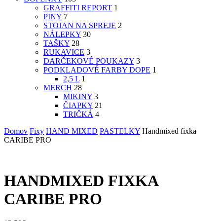
GRAFFITI REPORT
1
PINY
7
STOJAN NA SPREJE
2
NÁLEPKY
30
TAŠKY
28
RUKAVICE
3
DARČEKOVÉ POUKAZY
3
PODKLADOVÉ FARBY DOPE
1
2,5 L
1
MERCH
28
MIKINY
3
ČIAPKY
21
TRIČKÁ
4
Domov
Fixy
HAND MIXED
PASTELKY
Handmixed fixka
CARIBE PRO
HANDMIXED FIXKA
CARIBE PRO