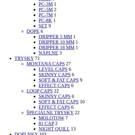
PC-3M
1
PC-5M
2
PC-7M
1
PC-8K
1
SET
9
DOPE
6
DRIPPER 5 MM
1
DRIPPER 10 MM
1
DRIPPER 18 MM
1
NÁPLNE
3
TRYSKY
71
MONTANA CAPS
27
LEVEL CAPS
6
SKINNY CAPS
6
SOFT & FAT CAPS
9
EFFECT CAPS
6
LOOP CAPS
22
SKINNY CAPS
6
SOFT & FAT CAPS
10
EFFECT CAPS
6
ŠPECIÁLNE TRYSKY
22
MOLOTOW
7
81 CAP
2
NIGHT QUILL
13
DOPLNKY
103