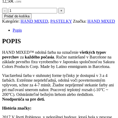
12,50
€
s DPH
množstvo
Handmixed
Pridať do košíka
fixka
Kategórie:
HAND MIXED
,
PASTELKY
Značka:
HAND MIXED
CARIBE
PRO
Popis
POPIS
HAND MIXED™ odolná farba na označenie
všetkých typov
povrchov
za
každého počasia
. Ručne namiešané v Barcelone na
základe pevného fixu vyrobeného v Japonsku spoločnosťou Sakura
Colors Products Corp. Made by Latino emmigrants in Barcelona.
Viacfarebná farba v stuhnutej forme tyčinky je dostupná v 3 a 4
farbách. Extrémne nepriehľadná, odolná voči poveternostným
vplyvom, schne za 4-7 minút. Žiadne nepríjemné stekanie farby ani
pri maľovaní smerom nahor. Pracovný teplotný rozsah (-10°C ~
200°C). Odstrániteľné bežným liehom alebo riedidlom.
Neodporúča sa pre deti.
História značky:
2017 V štvrti Poblenou, v nelegálnej budove, ktorá bola v procese