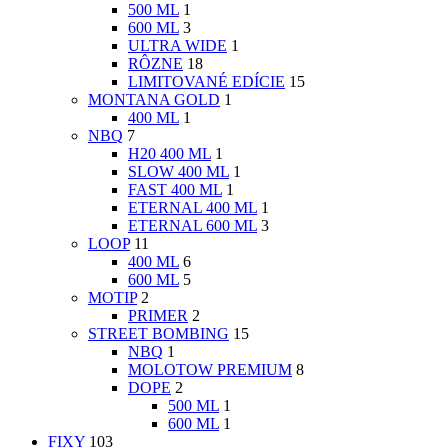
500 ML
1
600 ML
3
ULTRA WIDE
1
RÔZNE
18
LIMITOVANÉ EDÍCIE
15
MONTANA GOLD
1
400 ML
1
NBQ
7
H20 400 ML
1
SLOW 400 ML
1
FAST 400 ML
1
ETERNAL 400 ML
1
ETERNAL 600 ML
3
LOOP
11
400 ML
6
600 ML
5
MOTIP
2
PRIMER
2
STREET BOMBING
15
NBQ
1
MOLOTOW PREMIUM
8
DOPE
2
500 ML
1
600 ML
1
FIXY
103