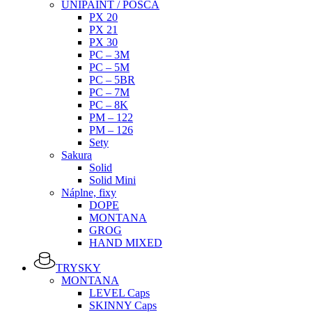
UNIPAINT / POSCA
PX 20
PX 21
PX 30
PC – 3M
PC – 5M
PC – 5BR
PC – 7M
PC – 8K
PM – 122
PM – 126
Sety
Sakura
Solid
Solid Mini
Náplne, fixy
DOPE
MONTANA
GROG
HAND MIXED
TRYSKY
MONTANA
LEVEL Caps
SKINNY Caps