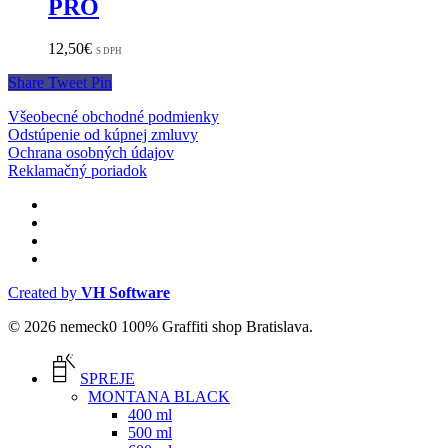
PRO
12,50
€
S DPH
Share
Tweet
Pin
Všeobecné obchodné podmienky
Odstúpenie od kúpnej zmluvy
Ochrana osobných údajov
Reklamačný poriadok
facebook
instagram
phone
email
Created by
VH Software
© 2026 nemeck0 100% Graffiti shop Bratislava.
Close
Menu
SPREJE
MONTANA BLACK
400 ml
500 ml