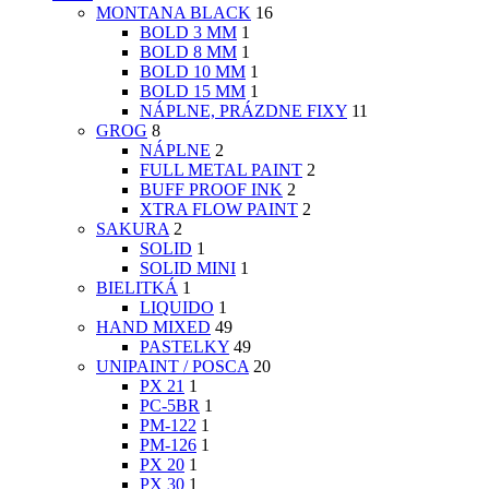
MONTANA BLACK
16
BOLD 3 MM
1
BOLD 8 MM
1
BOLD 10 MM
1
BOLD 15 MM
1
NÁPLNE, PRÁZDNE FIXY
11
GROG
8
NÁPLNE
2
FULL METAL PAINT
2
BUFF PROOF INK
2
XTRA FLOW PAINT
2
SAKURA
2
SOLID
1
SOLID MINI
1
BIELITKÁ
1
LIQUIDO
1
HAND MIXED
49
PASTELKY
49
UNIPAINT / POSCA
20
PX 21
1
PC-5BR
1
PM-122
1
PM-126
1
PX 20
1
PX 30
1