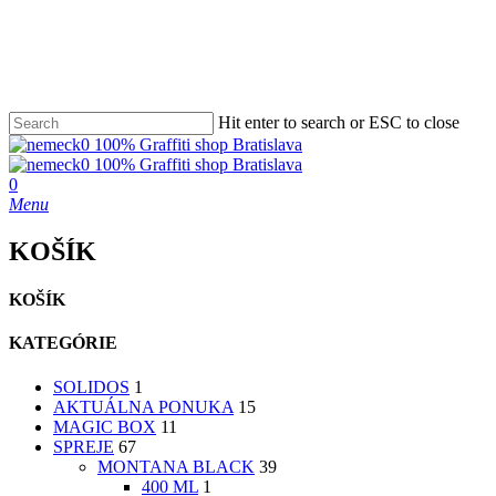
Skip
to
main
content
Hit enter to search or ESC to close
Close
Search
search
0
Menu
KOŠÍK
KOŠÍK
KATEGÓRIE
SOLIDOS
1
AKTUÁLNA PONUKA
15
MAGIC BOX
11
SPREJE
67
MONTANA BLACK
39
400 ML
1