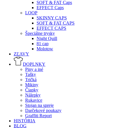
SOFT & FAT Caps
EFFECT Caps
LOOP
SKINNY CAPS
SOFT & FAT CAPS
EFFECT CAPS
Špeciálne trysky
Night Quill
81 cap
Molotow
ZĽAVY
DOPLNKY
Piny a iné
Tašky
Tričká
Mikiny
Čiapky
Nálepky
Rukavice
Stojan na spreje
Darčekové poukazy
Graffiti Report
HISTÓRIA
BLOG