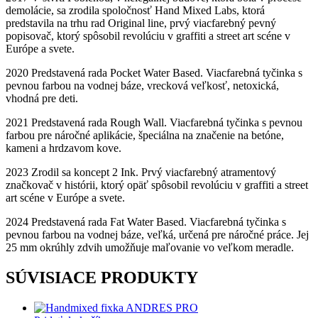
demolácie, sa zrodila spoločnosť Hand Mixed Labs, ktorá
predstavila na trhu rad Original line, prvý viacfarebný pevný
popisovač, ktorý spôsobil revolúciu v graffiti a street art scéne v
Európe a svete.
2020 Predstavená rada Pocket Water Based. Viacfarebná tyčinka s
pevnou farbou na vodnej báze, vrecková veľkosť, netoxická,
vhodná pre deti.
2021 Predstavená rada Rough Wall. Viacfarebná tyčinka s pevnou
farbou pre náročné aplikácie, špeciálna na značenie na betóne,
kameni a hrdzavom kove.
2023 Zrodil sa koncept 2 Ink. Prvý viacfarebný atramentový
značkovač v histórii, ktorý opäť spôsobil revolúciu v graffiti a street
art scéne v Európe a svete.
2024 Predstavená rada Fat Water Based. Viacfarebná tyčinka s
pevnou farbou na vodnej báze, veľká, určená pre náročné práce. Jej
25 mm okrúhly zdvih umožňuje maľovanie vo veľkom meradle.
SÚVISIACE PRODUKTY