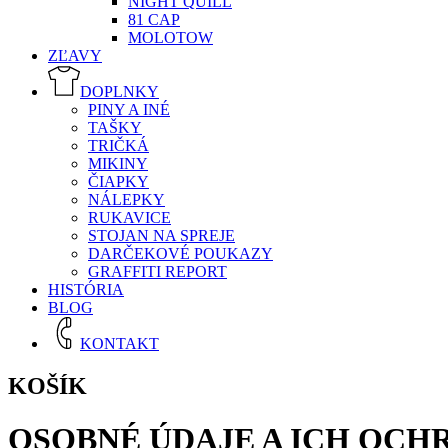
NIGHT QUILL
81 CAP
MOLOTOW
ZĽAVY
DOPLNKY
PINY A INÉ
TAŠKY
TRIČKÁ
MIKINY
ČIAPKY
NÁLEPKY
RUKAVICE
STOJAN NA SPREJE
DARČEKOVÉ POUKAZY
GRAFFITI REPORT
HISTÓRIA
BLOG
KONTAKT
KOŠÍK
OSOBNÉ ÚDAJE A ICH OCH