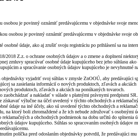
kou osobou je povinný oznámiť predávajúcemu v objednávke svoje meno a
nickou osobou je povinný oznámiť predávajúcemu v objednávke svoje ob
sobné údaje, ako aj zrušiť svoju registráciu po prihlásení sa na inte
18/2018 Z.z. o ochrane osobných údajov a o zmene a doplnení niekto
úpnej zmluvy spracúvať osobné údaje kupujúceho bez jeho súhlasu ako
ujúcim a spracúvanie osobných údajov kupujúceho je nevyhnutné na p
 objednávky vyjadriť svoj súhlas v zmysle ZnOOÚ, aby predávajúci spr
kajúcej sa zasielania informácií o nových produktoch, zľavách a akciác
o nových produktoch, zľavách a akciách na ponúkaných tovaroch.
ho zaobchádzať a nakladať v súlade s platnými právnymi predpismi SR.
de získavať výlučne na účel uvedený v týchto obchodných a reklamač
obné údaje na iné účely, ako sú uvedené týchto obchodných a reklamač
u, na ktorý boli zhromaždené a že ich nebude združovať s osobnými úda
o reklamačných a obchodných podmienok na dobu určitú do splnenia ú
 osobných údajov kupujúceho. Súhlas so spracovaním osobných údajov
 predávajúcemu.
tnutím políčka pred odoslaním objednávky potvrdil, že predávajúci 