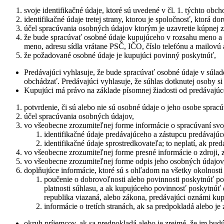
svoje identifikačné údaje, ktoré sú uvedené v čl. 1. týchto o
identifikačné údaje tretej strany, ktorou je spoločnosť, ktorá d
účel spracúvania osobných údajov ktorým je uzavretie kúpnej
že bude spracúvať osobné údaje kupujúceho v rozsahu meno a pr
meno, adresu sídla vrátane PSČ, IČO, číslo telefónu a mailovú
že požadované osobné údaje je kupujúci povinný poskytnúť,
Predávajúci vyhlasuje, že bude spracúvať osobné údaje v sú
obchádzať. Predávajúci vyhlasuje, že súhlas dotknutej osoby 
Kupujúci má právo na základe písomnej žiadosti od predávajú
potvrdenie, či sú alebo nie sú osobné údaje o jeho osobe sprac
účel spracúvania osobných údajov,
vo všeobecne zrozumiteľnej forme informácie o spracúvaní svo
identifikačné údaje predávajúceho a zástupcu predávajú
identifikačné údaje sprostredkovateľa; to neplatí, ak p
vo všeobecne zrozumiteľnej forme presné informácie o zdroji, z
vo všeobecne zrozumiteľnej forme odpis jeho osobných údajov
doplňujúce informácie, ktoré sú s ohľadom na všetky okolnos
poučenie o dobrovoľnosti alebo povinnosti poskytnúť p
platnosti súhlasu, a ak kupujúceho povinnosť poskytnú
republika viazaná, alebo zákona, predávajúci oznámi ku
informácie o tretích stranách, ak sa predpokladá alebo j
okruh príjemcov, ak sa predpokladá alebo je zrejmé, že im bud