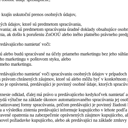
to krajín uskutoční prenos osobných údajov,
ých údajov, ktoré sú predmetom spracúvania,
cúvania; ak sú predmetom spracúvania úradné doklady obsahujúce osobn
ania, ak došlo k porušeniu ZnOOÚ alebo iného platného právneho pred
redávajúceho namietať voči:
ú alebo budú spracúvané na účely priameho marketingu bez jeho súhlasu
ho marketingu v poštovom styku, alebo
ameho marketingu.
u predávajúceho namietať voči spracúvaniu osobných údajov v prípad
a právom chránených záujmov, ktoré sú alebo môžu byť v konkrétnom
o je oprávnená, predávajúci je povinný osobné údaje, ktorých spracúv
eznesie odklad, ďalej má právo u predávajúceho kedykoľvek namietať a
vydá výlučne na základe úkonov automatizovaného spracúvania jej oso
izovanej formy spracúvania, pričom predávajúci je povinný žiadosti 
 a výsledku zistenia predávajúci informuje kupujúceho v lehote podľ
upravené opatrenia na zabezpečenie oprávnených záujmov kupujúceho, a
ovel požiadavke kupujúceho, alebo ak predávajúci na základe zmluvy 