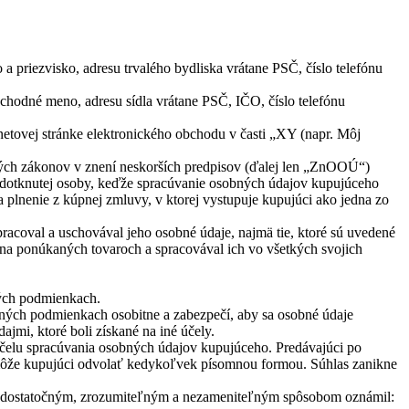
 priezvisko, adresu trvalého bydliska vrátane PSČ, číslo telefónu
chodné meno, adresu sídla vrátane PSČ, IČO, číslo telefónu
rnetovej stránke elektronického obchodu v časti „XY (napr. Môj
rých zákonov v znení neskorších predpisov (ďalej len „ZnOOÚ“)
 dotknutej osoby, keďže spracúvanie osobných údajov kupujúceho
lnenie z kúpnej zmluvy, v ktorej vystupuje kupujúci ako jedna zo
acoval a uschovával jeho osobné údaje, najmä tie, ktoré sú uvedené
h na ponúkaných tovaroch a spracovával ich vo všetkých svojich
ných podmienkach.
ných podmienkach osobitne a zabezpečí, aby sa osobné údaje
jmi, ktoré boli získané na iné účely.
čelu spracúvania osobných údajov kupujúceho. Predávajúci po
 môže kupujúci odvolať kedykoľvek písomnou formou. Súhlas zanikne
mu dostatočným, zrozumiteľným a nezameniteľným spôsobom oznámil: