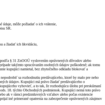
é údaje, môže požiadať o ich vrátenie,
pisu SR.
 a žiadať ich likvidáciu,
och podľa § 31 ZnOOÚ vyslovením oprávnených dôvodov alebo
 prípade takýmto spracúvaním osobných údajov poškodené; ak tomu
anie kupujúci namietal, bez zbytočného odkladu blokovať a
 nepodrobiť sa rozhodnutiu predávajúceho, ktoré by malo pre neho
bných údajov. Kupujúci má právo žiadať predávajúceho o
kupujúceho vyhovieť, a to tak, že rozhodujúcu úlohu pri preskúmaní
a ods. 18. týchto Obchodných podmienok. Kupujúci nemá toto právo
lebo ak v rámci predzmluvných vzťahov alebo počas existencie
prijal iné primerané opatrenia na zabezpečenie oprávnených záujmov