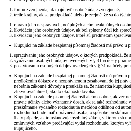
formu zverejnenia, ak majú byť osobné údaje zverejnené,
tretie krajiny, ak sa predpokladá alebo je zrejmé, že sa do tých
opravu jeho nesprávnych, neúplných alebo neaktuálnych osobn
likvidáciu jeho osobných údajov, ak bol splnený účel ich spra
likvidáciu jeho osobných údajov, ktoré sú predmetom spracúv
Kupujúci na základe bezplatnej písomnej žiadosti má právo u p
spracúvaniu jeho osobných údajov, o ktorých predpokladá, že s
využívaniu osobných údajov uvedených v § 31na účely priame
poskytovaniu osobných údajov uvedených v § 31 na účely pri
Kupujúci na základe bezplatnej písomnej žiadosti má právo 
predložením dôkazov o neoprávnenom zasahovaní do jej práv 
nebránia zákonné dôvody a preukáže sa, že námietka kupujúceh
zlikvidovať ihneď, ako to okolnosti dovolia.
Kupujúci na základe písomnej žiadosti alebo osobne, ak vec n
právne účinky alebo významný dosah, ak sa také rozhodnutie 
preskúmanie vydaného rozhodnutia metódou odlišnou od automat
rozhodnutia bude mať oprávnená osoba; o spôsobe preskúmania
iba v prípade, ak to ustanovuje osobitný zákon, v ktorom sú 
zmluvných vzťahov predávajúci vydal rozhodnutie, ktorým vyh
kupujúceho.