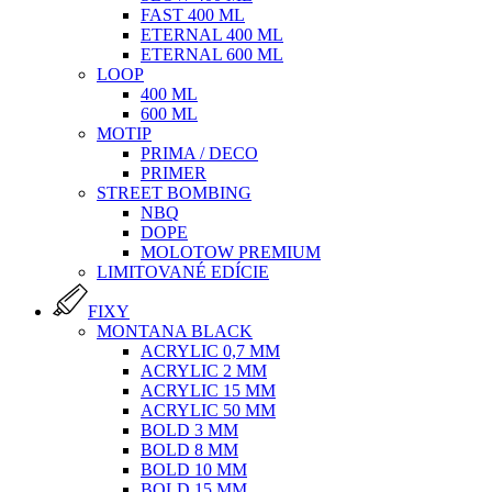
FAST 400 ML
ETERNAL 400 ML
ETERNAL 600 ML
LOOP
400 ML
600 ML
MOTIP
PRIMA / DECO
PRIMER
STREET BOMBING
NBQ
DOPE
MOLOTOW PREMIUM
LIMITOVANÉ EDÍCIE
FIXY
MONTANA BLACK
ACRYLIC 0,7 MM
ACRYLIC 2 MM
ACRYLIC 15 MM
ACRYLIC 50 MM
BOLD 3 MM
BOLD 8 MM
BOLD 10 MM
BOLD 15 MM