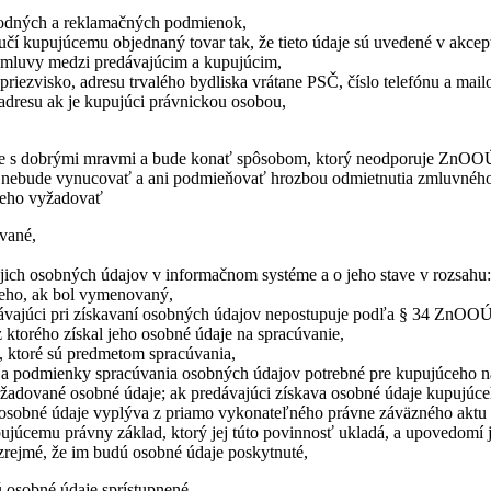
bchodných a reklamačných podmienok,
oručí kupujúcemu objednaný tovar tak, že tieto údaje sú uvedené v akcept
 zmluvy medzi predávajúcim a kupujúcim,
iezvisko, adresu trvalého bydliska vrátane PSČ, číslo telefónu a mai
 adresu ak je kupujúci právnickou osobou,
lade s dobrými mravmi a bude konať spôsobom, ktorý neodporuje ZnO
si nebude vynucovať a ani podmieňovať hrozbou odmietnutia zmluvného
ceho vyžadovať
úvané,
jich osobných údajov v informačnom systéme a o jeho stave v rozsahu:
ceho, ak bol vymenovaný,
redávajúci pri získavaní osobných údajov nepostupuje podľa § 34 ZnOOÚ
 ktorého získal jeho osobné údaje na spracúvanie,
, ktoré sú predmetom spracúvania,
ti a podmienky spracúvania osobných údajov potrebné pre kupujúceho n
ožadované osobné údaje; ak predávajúci získava osobné údaje kupujúc
ť osobné údaje vyplýva z priamo vykonateľného právne záväzného aktu 
pujúcemu právny základ, ktorý jej túto povinnosť ukladá, a upovedomí 
e zrejmé, že im budú osobné údaje poskytnuté,
ú osobné údaje sprístupnené,