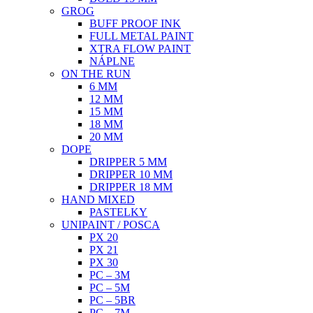
GROG
BUFF PROOF INK
FULL METAL PAINT
XTRA FLOW PAINT
NÁPLNE
ON THE RUN
6 MM
12 MM
15 MM
18 MM
20 MM
DOPE
DRIPPER 5 MM
DRIPPER 10 MM
DRIPPER 18 MM
HAND MIXED
PASTELKY
UNIPAINT / POSCA
PX 20
PX 21
PX 30
PC – 3M
PC – 5M
PC – 5BR
PC – 7M