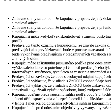
Zmluvné strany sa dohodli, že kupujúci v prípade, že je fyzic
a mailovú adresu.
Zmluvné strany sa dohodli, že kupujúci v prípade, že je práv
a mailovú adresu.
Kupujúci si môže kedykoľvek skontrolovať a zmeniť poskytnuté o
profil)“.
Predávajúci týmto oznamuje kupujúcemu, že zmysle zákona č. 
predávajúci ako prevádzkovateľ bude v procese uzatvárania k
bude vykonávané predávajúcim v predzmluvných vzťahoch s kup
zmluvných strán.
Kupujúci môže zaškrtnutím príslušného políčka pred odoslaním
vyššie a/alebo ktoré sú potrebné pri činnosti predávajúceho tý
informačných systémoch, týkajúcich sa zasielania informácií 
Predávajúci sa zaväzuje, že bude s osobnými údajmi kupujúce
Predávajúci vyhlasuje, že v súlade s ZnOOÚ osobné údaje bu
Predávajúci vyhlasuje, že v súlade s ZnOOÚ bude získavať os
spracúvali a využívali výlučne spôsobom, ktorý zodpovedá účel
Kupujúci udeľuje predávajúcemu súhlas podľa bodu 9.5. týcht
splnení účelu spracúvania zabezpečí bezodkladne likvidáciu
v lehote 1 mesiaca od doručenia odvolania súhlasu kupujúcim
Kupujúci bude pred odoslaním objednávky vyzvaný, aby zaškr