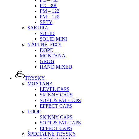
PC – 8K
PM – 122
PM – 126
SETY
SAKURA
SOLID
SOLID MINI
NÁPLNE, FIXY
DOPE
MONTANA
GROG
HAND MIXED
TRYSKY
MONTANA
LEVEL CAPS
SKINNY CAPS
SOFT & FAT CAPS
EFFECT CAPS
LOOP
SKINNY CAPS
SOFT & FAT CAPS
EFFECT CAPS
ŠPECIÁLNE TRYSKY