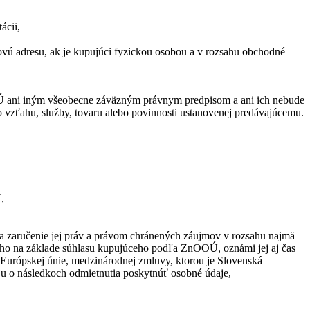
ácii,
lovú adresu, ak je kupujúci fyzickou osobou a v rozsahu obchodné
OÚ ani iným všeobecne záväzným právnym predpisom a ani ich nebude
 vzťahu, služby, tovaru alebo povinnosti ustanovenej predávajúcemu.
,
a zaručenie jej práv a právom chránených záujmov v rozsahu najmä
eho na základe súhlasu kupujúceho podľa ZnOOÚ, oznámi jej aj čas
Európskej únie, medzinárodnej zmluvy, ktorou je Slovenská
ju o následkoch odmietnutia poskytnúť osobné údaje,