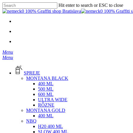
Skip
Hit enter to search or ESC to close
to
Close
main
Search
content
facebook
instagram
phone
email
search
Menu
search
Menu
SPREJE
MONTANA BLACK
400 ML
500 ML
600 ML
ULTRA WIDE
RÔZNE
MONTANA GOLD
400 ML
NBQ
H20 400 ML
SLOW 400 ML